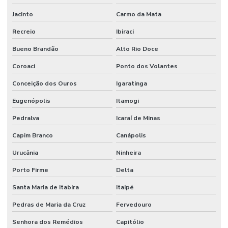
Jacinto
Carmo da Mata
Recreio
Ibiraci
Bueno Brandão
Alto Rio Doce
Coroaci
Ponto dos Volantes
Conceição dos Ouros
Igaratinga
Eugenópolis
Itamogi
Pedralva
Icaraí de Minas
Capim Branco
Canápolis
Urucânia
Ninheira
Porto Firme
Delta
Santa Maria de Itabira
Itaipé
Pedras de Maria da Cruz
Fervedouro
Senhora dos Remédios
Capitólio