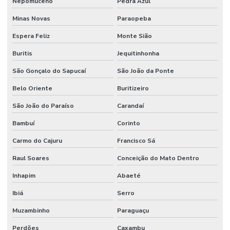
Nepomuceno
Pedra Azul
Minas Novas
Paraopeba
Espera Feliz
Monte Sião
Buritis
Jequitinhonha
São Gonçalo do Sapucaí
São João da Ponte
Belo Oriente
Buritizeiro
São João do Paraíso
Carandaí
Bambuí
Corinto
Carmo do Cajuru
Francisco Sá
Raul Soares
Conceição do Mato Dentro
Inhapim
Abaeté
Ibiá
Serro
Muzambinho
Paraguaçu
Perdões
Caxambu