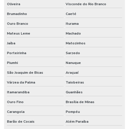
Oliveira
Visconde do Rio Branco
Brumadinho
Caeté
Ouro Branco
Iturama
Mateus Leme
Machado
Jaíba
Matozinhos
Porteirinha
Sarzedo
Piumhi
Nanuque
São Joaquim de Bicas
Araçuaí
Várzea da Palma
Taiobeiras
Itamarandiba
Guanhães
Ouro Fino
Brasília de Minas
Carangola
Pompéu
Barão de Cocais
Além Paraíba