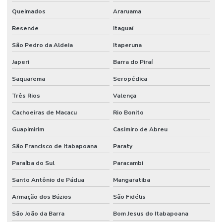
Queimados
Araruama
Resende
Itaguaí
São Pedro da Aldeia
Itaperuna
Japeri
Barra do Piraí
Saquarema
Seropédica
Três Rios
Valença
Cachoeiras de Macacu
Rio Bonito
Guapimirim
Casimiro de Abreu
São Francisco de Itabapoana
Paraty
Paraíba do Sul
Paracambi
Santo Antônio de Pádua
Mangaratiba
Armação dos Búzios
São Fidélis
São João da Barra
Bom Jesus do Itabapoana