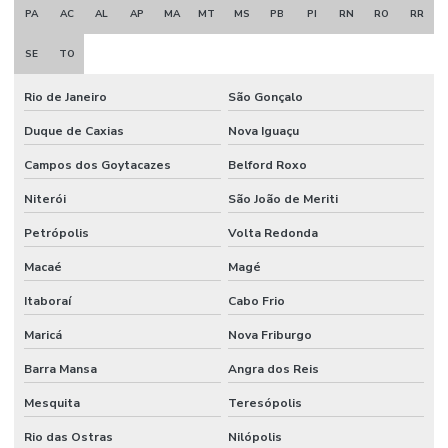
PA
AC
AL
AP
MA
MT
MS
PB
PI
RN
RO
RR
SE
TO
Rio de Janeiro
São Gonçalo
Duque de Caxias
Nova Iguaçu
Campos dos Goytacazes
Belford Roxo
Niterói
São João de Meriti
Petrópolis
Volta Redonda
Macaé
Magé
Itaboraí
Cabo Frio
Maricá
Nova Friburgo
Barra Mansa
Angra dos Reis
Mesquita
Teresópolis
Rio das Ostras
Nilópolis