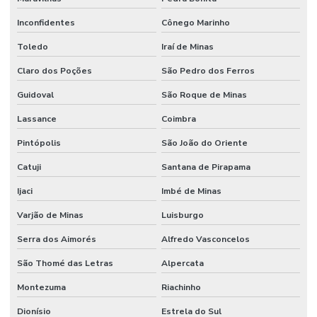
Inconfidentes
Cônego Marinho
Toledo
Iraí de Minas
Claro dos Poções
São Pedro dos Ferros
Guidoval
São Roque de Minas
Lassance
Coimbra
Pintópolis
São João do Oriente
Catuji
Santana de Pirapama
Ijaci
Imbé de Minas
Varjão de Minas
Luisburgo
Serra dos Aimorés
Alfredo Vasconcelos
São Thomé das Letras
Alpercata
Montezuma
Riachinho
Dionísio
Estrela do Sul