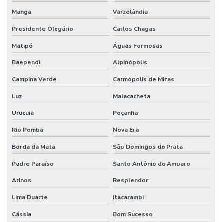
Manga
Varzelândia
Presidente Olegário
Carlos Chagas
Matipó
Águas Formosas
Baependi
Alpinópolis
Campina Verde
Carmópolis de Minas
Luz
Malacacheta
Urucuia
Peçanha
Rio Pomba
Nova Era
Borda da Mata
São Domingos do Prata
Padre Paraíso
Santo Antônio do Amparo
Arinos
Resplendor
Lima Duarte
Itacarambi
Cássia
Bom Sucesso