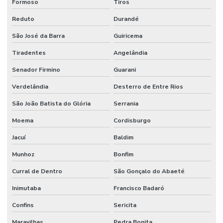
Formoso
Tiros
Reduto
Durandé
São José da Barra
Guiricema
Tiradentes
Angelândia
Senador Firmino
Guarani
Verdelândia
Desterro de Entre Rios
São João Batista do Glória
Serrania
Moema
Cordisburgo
Jacuí
Baldim
Munhoz
Bonfim
Curral de Dentro
São Gonçalo do Abaeté
Inimutaba
Francisco Badaró
Confins
Sericita
Maravilhas
Pedra Bonita