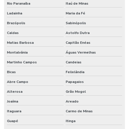
Rio Paranaíba
Itaú de Minas
Ladainha
Maria da Fé
Brazópolis
Sabinópolis
Caldas
Astolfo Dutra
Matias Barbosa
Capitão Enéas
Montalvânia
Águas Vermelhas
Martinho Campos
Candeias
Bicas
Felixlândia
Abre Campo
Papagaios
Alterosa
Grão Mogol
Joaíma
Areado
Itaguara
Carmo de Minas
Guapé
Itinga