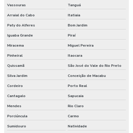
Vassouras
Tanguá
Arraial do Cabo
Itatiaia
Paty do Alferes
Bom Jardim
Iguaba Grande
Piraí
Miracema
Miguel Pereira
Pinheiral
Itaocara
Quissamã
São José do Vale do Rio Preto
Silva Jardim
Conceição de Macabu
Cordeiro
Porto Real
Cantagalo
Sapucaia
Mendes
Rio Claro
Porciúncula
Carmo
Sumidouro
Natividade