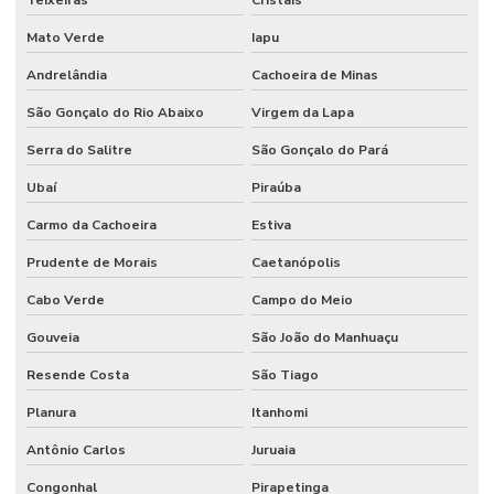
Teixeiras
Cristais
Mato Verde
Iapu
Andrelândia
Cachoeira de Minas
São Gonçalo do Rio Abaixo
Virgem da Lapa
Serra do Salitre
São Gonçalo do Pará
Ubaí
Piraúba
Carmo da Cachoeira
Estiva
Prudente de Morais
Caetanópolis
Cabo Verde
Campo do Meio
Gouveia
São João do Manhuaçu
Resende Costa
São Tiago
Planura
Itanhomi
Antônio Carlos
Juruaia
Congonhal
Pirapetinga