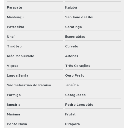
Paracatu
Itajubá
Manhuaçu
São João del Rei
Patrocínio
Caratinga
Unaí
Esmeraldas
Timóteo
Curvelo
João Monlevade
Alfenas
Viçosa
Três Corações
Lagoa Santa
Ouro Preto
São Sebastião do Paraíso
Janaúba
Formiga
Cataguases
Januária
Pedro Leopoldo
Mariana
Frutal
Ponte Nova
Pirapora