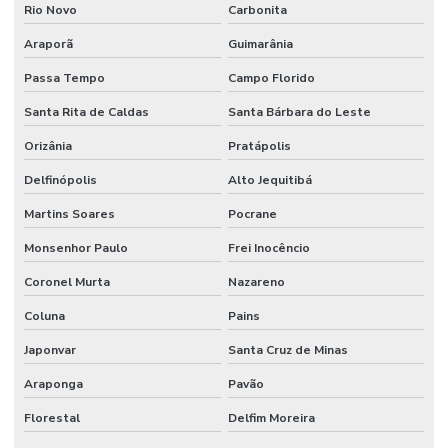
Rio Novo
Carbonita
Araporã
Guimarânia
Passa Tempo
Campo Florido
Santa Rita de Caldas
Santa Bárbara do Leste
Orizânia
Pratápolis
Delfinópolis
Alto Jequitibá
Martins Soares
Pocrane
Monsenhor Paulo
Frei Inocêncio
Coronel Murta
Nazareno
Coluna
Pains
Japonvar
Santa Cruz de Minas
Araponga
Pavão
Florestal
Delfim Moreira