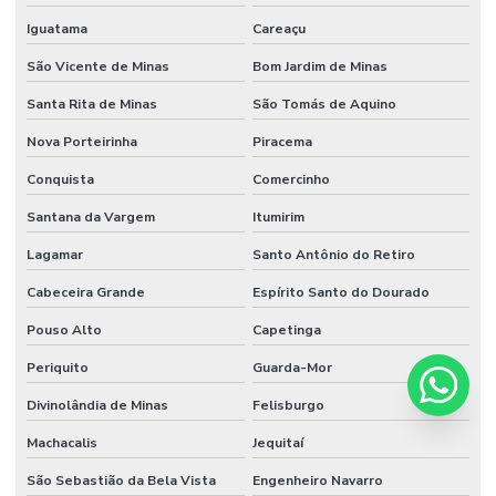
Iguatama
Careaçu
São Vicente de Minas
Bom Jardim de Minas
Santa Rita de Minas
São Tomás de Aquino
Nova Porteirinha
Piracema
Conquista
Comercinho
Santana da Vargem
Itumirim
Lagamar
Santo Antônio do Retiro
Cabeceira Grande
Espírito Santo do Dourado
Pouso Alto
Capetinga
Periquito
Guarda-Mor
Divinolândia de Minas
Felisburgo
Machacalis
Jequitaí
São Sebastião da Bela Vista
Engenheiro Navarro