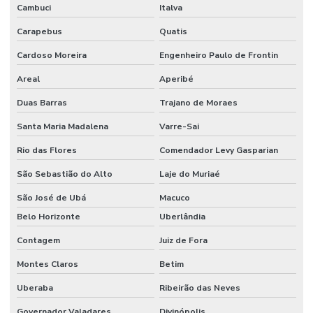
Cambuci
Italva
Carapebus
Quatis
Cardoso Moreira
Engenheiro Paulo de Frontin
Areal
Aperibé
Duas Barras
Trajano de Moraes
Santa Maria Madalena
Varre-Sai
Rio das Flores
Comendador Levy Gasparian
São Sebastião do Alto
Laje do Muriaé
São José de Ubá
Macuco
Belo Horizonte
Uberlândia
Contagem
Juiz de Fora
Montes Claros
Betim
Uberaba
Ribeirão das Neves
Governador Valadares
Divinópolis