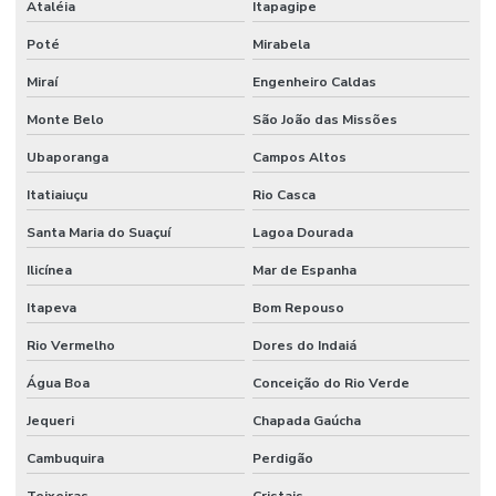
Ataléia
Itapagipe
Poté
Mirabela
Miraí
Engenheiro Caldas
Monte Belo
São João das Missões
Ubaporanga
Campos Altos
Itatiaiuçu
Rio Casca
Santa Maria do Suaçuí
Lagoa Dourada
Ilicínea
Mar de Espanha
Itapeva
Bom Repouso
Rio Vermelho
Dores do Indaiá
Água Boa
Conceição do Rio Verde
Jequeri
Chapada Gaúcha
Cambuquira
Perdigão