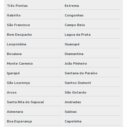
Três Pontas
Extrema
Itabirito
Congonhas
São Francisco
Campo Belo
Bom Despacho
Lagoa da Prata
Leopoldina
Guaxupé
Bocaiuva
Diamantina
Monte Carmelo
João Pinheiro
Igarapé
Santana do Paraíso
São Lourenço
Santos Dumont
Arcos
São Gotardo
Santa Rita do Sapucaí
Andradas
Almenara
Salinas
Boa Esperança
Capelinha