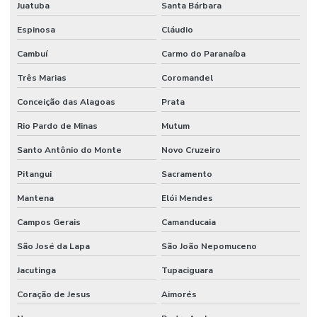
Juatuba
Santa Bárbara
Espinosa
Cláudio
Cambuí
Carmo do Paranaíba
Três Marias
Coromandel
Conceição das Alagoas
Prata
Rio Pardo de Minas
Mutum
Santo Antônio do Monte
Novo Cruzeiro
Pitangui
Sacramento
Mantena
Elói Mendes
Campos Gerais
Camanducaia
São José da Lapa
São João Nepomuceno
Jacutinga
Tupaciguara
Coração de Jesus
Aimorés