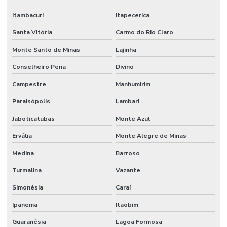
Itambacuri
Itapecerica
Santa Vitória
Carmo do Rio Claro
Monte Santo de Minas
Lajinha
Conselheiro Pena
Divino
Campestre
Manhumirim
Paraisópolis
Lambari
Jaboticatubas
Monte Azul
Ervália
Monte Alegre de Minas
Medina
Barroso
Turmalina
Vazante
Simonésia
Caraí
Ipanema
Itaobim
Guaranésia
Lagoa Formosa