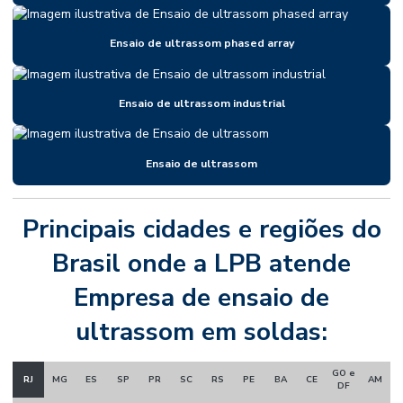
Ensaio de ultrassom phased array
Ensaio de ultrassom industrial
Ensaio de ultrassom
Principais cidades e regiões do
Brasil onde a LPB atende
Empresa de ensaio de
ultrassom em soldas:
GO e
RJ
MG
ES
SP
PR
SC
RS
PE
BA
CE
AM
DF