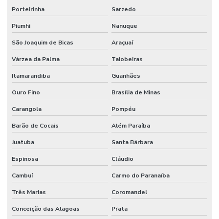
Porteirinha
Sarzedo
Piumhi
Nanuque
São Joaquim de Bicas
Araçuaí
Várzea da Palma
Taiobeiras
Itamarandiba
Guanhães
Ouro Fino
Brasília de Minas
Carangola
Pompéu
Barão de Cocais
Além Paraíba
Juatuba
Santa Bárbara
Espinosa
Cláudio
Cambuí
Carmo do Paranaíba
Três Marias
Coromandel
Conceição das Alagoas
Prata