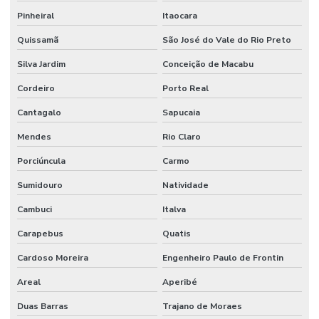
Pinheiral
Itaocara
Quissamã
São José do Vale do Rio Preto
Silva Jardim
Conceição de Macabu
Cordeiro
Porto Real
Cantagalo
Sapucaia
Mendes
Rio Claro
Porciúncula
Carmo
Sumidouro
Natividade
Cambuci
Italva
Carapebus
Quatis
Cardoso Moreira
Engenheiro Paulo de Frontin
Areal
Aperibé
Duas Barras
Trajano de Moraes