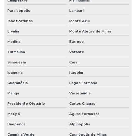
Campestre
Manhumirim
Paraisópolis
Lambari
Jaboticatubas
Monte Azul
Ervália
Monte Alegre de Minas
Medina
Barroso
Turmalina
Vazante
Simonésia
Caraí
Ipanema
Itaobim
Guaranésia
Lagoa Formosa
Manga
Varzelândia
Presidente Olegário
Carlos Chagas
Matipó
Águas Formosas
Baependi
Alpinópolis
Campina Verde
Carmópolis de Minas