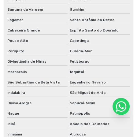
Santana da Vargem
Itumirim
Lagamar
Santo Antônio do Retiro
Cabeceira Grande
Espírito Santo do Dourado
Pouso Alto
Capetinga
Periquito
Guarda-Mor
Divinolândia de Minas
Felisburgo
Machacalis
Jequitaí
São Sebastião da Bela Vista
Engenheiro Navarro
Indaiabira
São Miguel do Anta
Divisa Alegre
Sapucaí-Mirim
Naque
Palmópolis
Ibiaí
Abadia dos Dourados
Inhaúma
Aiuruoca