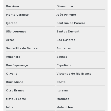
Bocaiuva
Diamantina
Monte Carmelo
João Pinheiro
Igarapé
Santana do Paraíso
São Lourenço
Santos Dumont
Arcos
São Gotardo
Santa Rita do Sapucaí
Andradas
Almenara
Salinas
Boa Esperança
Capelinha
Oliveira
Visconde do Rio Branco
Brumadinho
Caeté
Ouro Branco
Iturama
Mateus Leme
Machado
Jaíba
Matozinhos