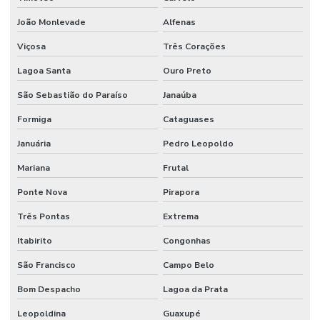
João Monlevade
Alfenas
Viçosa
Três Corações
Lagoa Santa
Ouro Preto
São Sebastião do Paraíso
Janaúba
Formiga
Cataguases
Januária
Pedro Leopoldo
Mariana
Frutal
Ponte Nova
Pirapora
Três Pontas
Extrema
Itabirito
Congonhas
São Francisco
Campo Belo
Bom Despacho
Lagoa da Prata
Leopoldina
Guaxupé