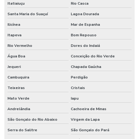
Itatiaiuçu
Rio Casca
Santa Maria do Suaçuí
Lagoa Dourada
Ilicínea
Mar de Espanha
Itapeva
Bom Repouso
Rio Vermelho
Dores do Indaiá
Água Boa
Conceição do Rio Verde
Jequeri
Chapada Gaúcha
Cambuquira
Perdigão
Teixeiras
Cristais
Mato Verde
Iapu
Andrelândia
Cachoeira de Minas
São Gonçalo do Rio Abaixo
Virgem da Lapa
Serra do Salitre
São Gonçalo do Pará