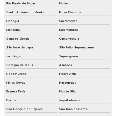
Rio Pardo de Minas
Mutum
Santo Antônio do Monte
Novo Cruzeiro
Pitangui
Sacramento
Mantena
Elói Mendes
Campos Gerais
Camanducaia
São José da Lapa
São João Nepomuceno
Jacutinga
Tupaciguara
Coração de Jesus
Aimorés
Nepomuceno
Pedra Azul
Minas Novas
Paraopeba
Espera Feliz
Monte Sião
Buritis
Jequitinhonha
São Gonçalo do Sapucaí
São João da Ponte