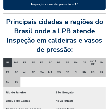
Inspeção vasos de pressão nr13
Principais cidades e regiões do
Brasil onde a LPB atende
Inspeção em caldeiras e vasos
de pressão:
GO e
RJ
MG
ES
SP
PR
SC
RS
PE
BA
CE
AM
DF
PA
AC
AL
AP
MA
MT
MS
PB
PI
RN
RO
RR
SE
TO
Rio de Janeiro
São Gonçalo
Duque de Caxias
Nova Iguaçu