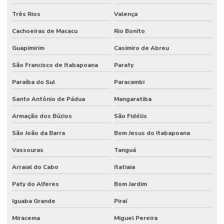
Três Rios
Valença
Cachoeiras de Macacu
Rio Bonito
Guapimirim
Casimiro de Abreu
São Francisco de Itabapoana
Paraty
Paraíba do Sul
Paracambi
Santo Antônio de Pádua
Mangaratiba
Armação dos Búzios
São Fidélis
São João da Barra
Bom Jesus do Itabapoana
Vassouras
Tanguá
Arraial do Cabo
Itatiaia
Paty do Alferes
Bom Jardim
Iguaba Grande
Piraí
Miracema
Miguel Pereira