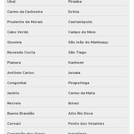
Ubaí
Piraúba
Carmo da Cachoeira
Estiva
Prudente de Morais
Caetanópolis
Cabo Verde
Campo do Meio
Gouveia
São João do Manhuaçu
Resende Costa
São Tiago
Planura
Itanhomi
Antônio Carlos
Juruaia
Congonhal
Pirapetinga
Jacinto
Carmo da Mata
Recreio
Ibiraci
Bueno Brandão
Alto Rio Doce
Coroaci
Ponto dos Volantes
Conceição dos Ouros
Igaratinga