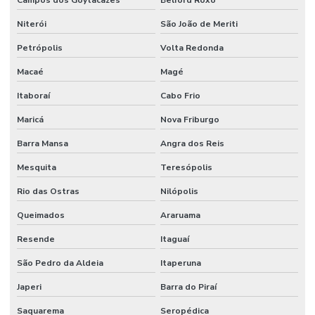
Campos dos Goytacazes
Belford Roxo
Niterói
São João de Meriti
Petrópolis
Volta Redonda
Macaé
Magé
Itaboraí
Cabo Frio
Maricá
Nova Friburgo
Barra Mansa
Angra dos Reis
Mesquita
Teresópolis
Rio das Ostras
Nilópolis
Queimados
Araruama
Resende
Itaguaí
São Pedro da Aldeia
Itaperuna
Japeri
Barra do Piraí
Saquarema
Seropédica