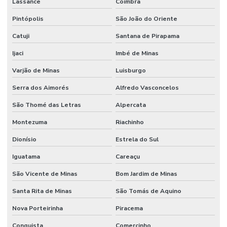
Lassance
Coimbra
Pintópolis
São João do Oriente
Catuji
Santana de Pirapama
Ijaci
Imbé de Minas
Varjão de Minas
Luisburgo
Serra dos Aimorés
Alfredo Vasconcelos
São Thomé das Letras
Alpercata
Montezuma
Riachinho
Dionísio
Estrela do Sul
Iguatama
Careaçu
São Vicente de Minas
Bom Jardim de Minas
Santa Rita de Minas
São Tomás de Aquino
Nova Porteirinha
Piracema
Conquista
Comercinho