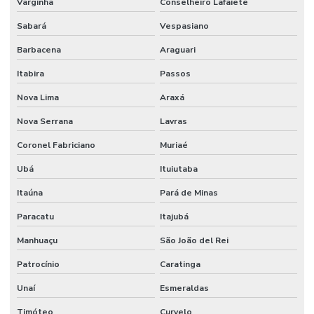
Varginha
Conselheiro Lafaiete
Sabará
Vespasiano
Barbacena
Araguari
Itabira
Passos
Nova Lima
Araxá
Nova Serrana
Lavras
Coronel Fabriciano
Muriaé
Ubá
Ituiutaba
Itaúna
Pará de Minas
Paracatu
Itajubá
Manhuaçu
São João del Rei
Patrocínio
Caratinga
Unaí
Esmeraldas
Timóteo
Curvelo