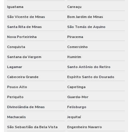
Iguatama
Careaçu
São Vicente de Minas
Bom Jardim de Minas
Santa Rita de Minas
São Tomás de Aquino
Nova Porteirinha
Piracema
Conquista
Comercinho
Santana da Vargem
Itumirim
Lagamar
Santo Antônio do Retiro
Cabeceira Grande
Espírito Santo do Dourado
Pouso Alto
Capetinga
Periquito
Guarda-Mor
Divinolândia de Minas
Felisburgo
Machacalis
Jequitaí
São Sebastião da Bela Vista
Engenheiro Navarro