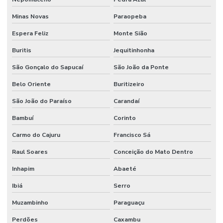
Minas Novas
Paraopeba
Espera Feliz
Monte Sião
Buritis
Jequitinhonha
São Gonçalo do Sapucaí
São João da Ponte
Belo Oriente
Buritizeiro
São João do Paraíso
Carandaí
Bambuí
Corinto
Carmo do Cajuru
Francisco Sá
Raul Soares
Conceição do Mato Dentro
Inhapim
Abaeté
Ibiá
Serro
Muzambinho
Paraguaçu
Perdões
Caxambu