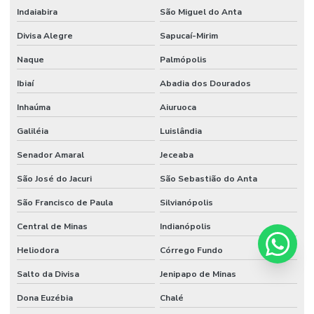
Indaiabira
São Miguel do Anta
Divisa Alegre
Sapucaí-Mirim
Naque
Palmópolis
Ibiaí
Abadia dos Dourados
Inhaúma
Aiuruoca
Galiléia
Luislândia
Senador Amaral
Jeceaba
São José do Jacuri
São Sebastião do Anta
São Francisco de Paula
Silvianópolis
Central de Minas
Indianópolis
Heliodora
Córrego Fundo
Salto da Divisa
Jenipapo de Minas
Dona Euzébia
Chalé