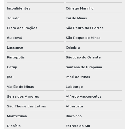
Inconfidentes
Cônego Marinho
Toledo
Iraí de Minas
Claro dos Poções
São Pedro dos Ferros
Guidoval
São Roque de Minas
Lassance
Coimbra
Pintópolis
São João do Oriente
Catuji
Santana de Pirapama
Ijaci
Imbé de Minas
Varjão de Minas
Luisburgo
Serra dos Aimorés
Alfredo Vasconcelos
São Thomé das Letras
Alpercata
Montezuma
Riachinho
Dionísio
Estrela do Sul