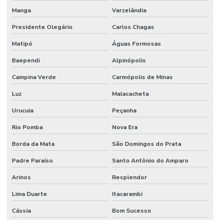
Manga
Varzelândia
Presidente Olegário
Carlos Chagas
Matipó
Águas Formosas
Baependi
Alpinópolis
Campina Verde
Carmópolis de Minas
Luz
Malacacheta
Urucuia
Peçanha
Rio Pomba
Nova Era
Borda da Mata
São Domingos do Prata
Padre Paraíso
Santo Antônio do Amparo
Arinos
Resplendor
Lima Duarte
Itacarambi
Cássia
Bom Sucesso