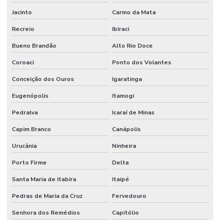
Jacinto
Carmo da Mata
Recreio
Ibiraci
Bueno Brandão
Alto Rio Doce
Coroaci
Ponto dos Volantes
Conceição dos Ouros
Igaratinga
Eugenópolis
Itamogi
Pedralva
Icaraí de Minas
Capim Branco
Canápolis
Urucânia
Ninheira
Porto Firme
Delta
Santa Maria de Itabira
Itaipé
Pedras de Maria da Cruz
Fervedouro
Senhora dos Remédios
Capitólio