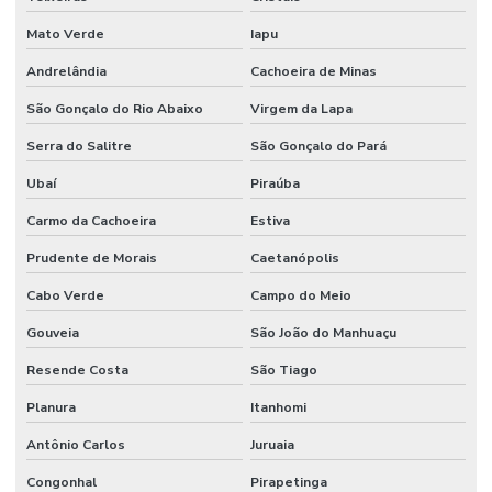
Mato Verde
Iapu
Andrelândia
Cachoeira de Minas
São Gonçalo do Rio Abaixo
Virgem da Lapa
Serra do Salitre
São Gonçalo do Pará
Ubaí
Piraúba
Carmo da Cachoeira
Estiva
Prudente de Morais
Caetanópolis
Cabo Verde
Campo do Meio
Gouveia
São João do Manhuaçu
Resende Costa
São Tiago
Planura
Itanhomi
Antônio Carlos
Juruaia
Congonhal
Pirapetinga