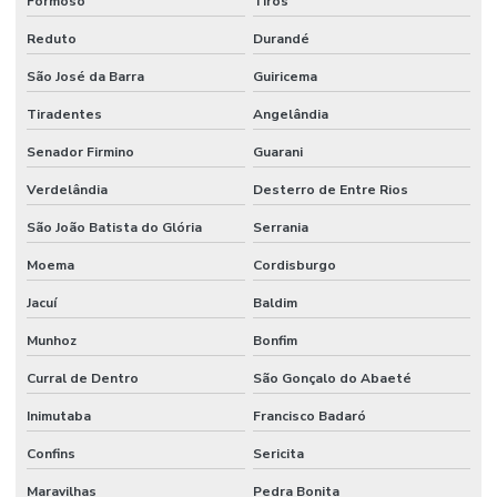
Formoso
Tiros
Reduto
Durandé
São José da Barra
Guiricema
Tiradentes
Angelândia
Senador Firmino
Guarani
Verdelândia
Desterro de Entre Rios
São João Batista do Glória
Serrania
Moema
Cordisburgo
Jacuí
Baldim
Munhoz
Bonfim
Curral de Dentro
São Gonçalo do Abaeté
Inimutaba
Francisco Badaró
Confins
Sericita
Maravilhas
Pedra Bonita