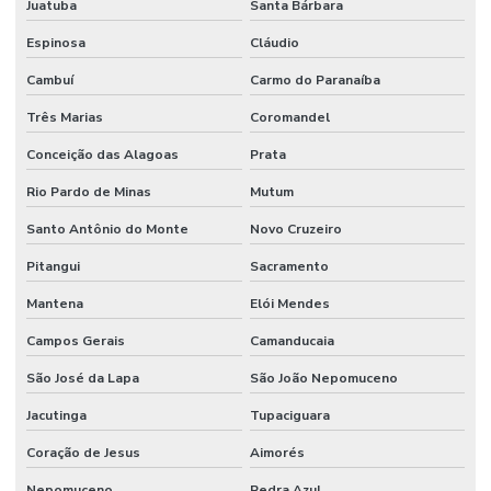
Juatuba
Santa Bárbara
Espinosa
Cláudio
Cambuí
Carmo do Paranaíba
Três Marias
Coromandel
Conceição das Alagoas
Prata
Rio Pardo de Minas
Mutum
Santo Antônio do Monte
Novo Cruzeiro
Pitangui
Sacramento
Mantena
Elói Mendes
Campos Gerais
Camanducaia
São José da Lapa
São João Nepomuceno
Jacutinga
Tupaciguara
Coração de Jesus
Aimorés
Nepomuceno
Pedra Azul