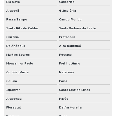
Rio Novo
Carbonita
Araporã
Guimarânia
Passa Tempo
Campo Florido
Santa Rita de Caldas
Santa Bárbara do Leste
Orizânia
Pratápolis
Delfinópolis
Alto Jequitibá
Martins Soares
Pocrane
Monsenhor Paulo
Frei Inocêncio
Coronel Murta
Nazareno
Coluna
Pains
Japonvar
Santa Cruz de Minas
Araponga
Pavão
Florestal
Delfim Moreira