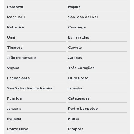
Paracatu
Itajubá
Manhuaçu
São João del Rei
Patrocínio
Caratinga
Unaí
Esmeraldas
Timóteo
Curvelo
João Monlevade
Alfenas
Viçosa
Três Corações
Lagoa Santa
Ouro Preto
São Sebastião do Paraíso
Janaúba
Formiga
Cataguases
Januária
Pedro Leopoldo
Mariana
Frutal
Ponte Nova
Pirapora