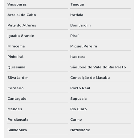
Vassouras
Tanguá
Arraial do Cabo
Itatiaia
Paty do Alferes
Bom Jardim
Iguaba Grande
Piraí
Miracema
Miguel Pereira
Pinheiral
Itaocara
Quissamã
São José do Vale do Rio Preto
Silva Jardim
Conceição de Macabu
Cordeiro
Porto Real
Cantagalo
Sapucaia
Mendes
Rio Claro
Porciúncula
Carmo
Sumidouro
Natividade