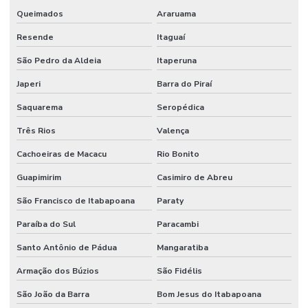
Queimados
Araruama
Resende
Itaguaí
São Pedro da Aldeia
Itaperuna
Japeri
Barra do Piraí
Saquarema
Seropédica
Três Rios
Valença
Cachoeiras de Macacu
Rio Bonito
Guapimirim
Casimiro de Abreu
São Francisco de Itabapoana
Paraty
Paraíba do Sul
Paracambi
Santo Antônio de Pádua
Mangaratiba
Armação dos Búzios
São Fidélis
São João da Barra
Bom Jesus do Itabapoana