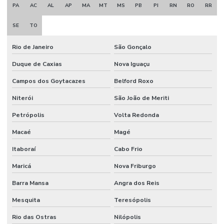
PA
AC
AL
AP
MA
MT
MS
PB
PI
RN
RO
RR
SE
TO
Rio de Janeiro
São Gonçalo
Duque de Caxias
Nova Iguaçu
Campos dos Goytacazes
Belford Roxo
Niterói
São João de Meriti
Petrópolis
Volta Redonda
Macaé
Magé
Itaboraí
Cabo Frio
Maricá
Nova Friburgo
Barra Mansa
Angra dos Reis
Mesquita
Teresópolis
Rio das Ostras
Nilópolis