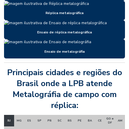
Réplica metalográfica
Ensaio de réplica metalográfica
Ensaio de metalográfia
Principais cidades e regiões do
Brasil onde a LPB atende
Metalográfia de campo com
réplica:
GO e
RJ
MG
ES
SP
PR
SC
RS
PE
BA
CE
AM
DF