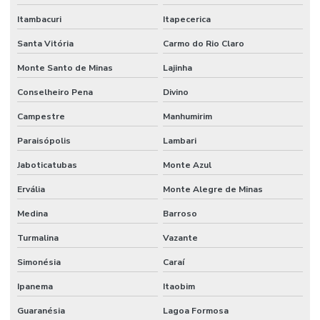
Itambacuri
Itapecerica
Santa Vitória
Carmo do Rio Claro
Monte Santo de Minas
Lajinha
Conselheiro Pena
Divino
Campestre
Manhumirim
Paraisópolis
Lambari
Jaboticatubas
Monte Azul
Ervália
Monte Alegre de Minas
Medina
Barroso
Turmalina
Vazante
Simonésia
Caraí
Ipanema
Itaobim
Guaranésia
Lagoa Formosa