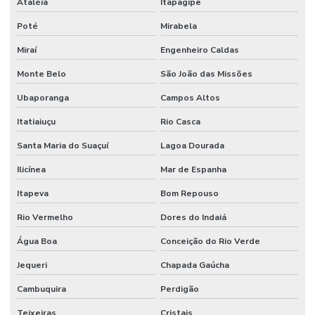
Ataléia
Itapagipe
Poté
Mirabela
Miraí
Engenheiro Caldas
Monte Belo
São João das Missões
Ubaporanga
Campos Altos
Itatiaiuçu
Rio Casca
Santa Maria do Suaçuí
Lagoa Dourada
Ilicínea
Mar de Espanha
Itapeva
Bom Repouso
Rio Vermelho
Dores do Indaiá
Água Boa
Conceição do Rio Verde
Jequeri
Chapada Gaúcha
Cambuquira
Perdigão
Teixeiras
Cristais