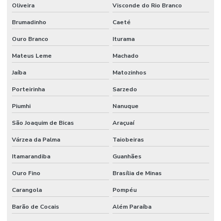
Oliveira
Visconde do Rio Branco
Brumadinho
Caeté
Ouro Branco
Iturama
Mateus Leme
Machado
Jaíba
Matozinhos
Porteirinha
Sarzedo
Piumhi
Nanuque
São Joaquim de Bicas
Araçuaí
Várzea da Palma
Taiobeiras
Itamarandiba
Guanhães
Ouro Fino
Brasília de Minas
Carangola
Pompéu
Barão de Cocais
Além Paraíba