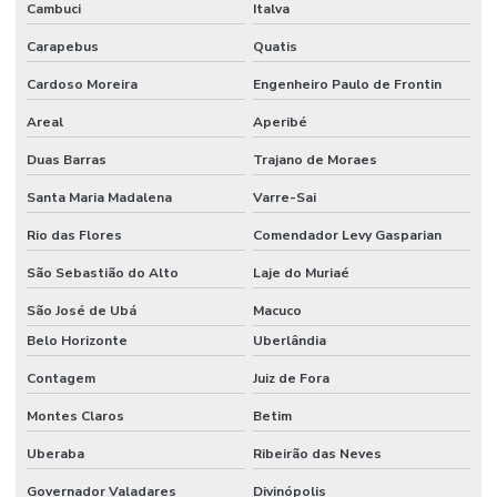
Cambuci
Italva
Carapebus
Quatis
Cardoso Moreira
Engenheiro Paulo de Frontin
Areal
Aperibé
Duas Barras
Trajano de Moraes
Santa Maria Madalena
Varre-Sai
Rio das Flores
Comendador Levy Gasparian
São Sebastião do Alto
Laje do Muriaé
São José de Ubá
Macuco
Belo Horizonte
Uberlândia
Contagem
Juiz de Fora
Montes Claros
Betim
Uberaba
Ribeirão das Neves
Governador Valadares
Divinópolis