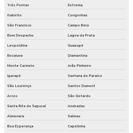
Três Pontas
Extrema
Itabirito
Congonhas
São Francisco
Campo Belo
Bom Despacho
Lagoa da Prata
Leopoldina
Guaxupé
Bocaiuva
Diamantina
Monte Carmelo
João Pinheiro
Igarapé
Santana do Paraíso
São Lourenço
Santos Dumont
Arcos
São Gotardo
Santa Rita do Sapucaí
Andradas
Almenara
Salinas
Boa Esperança
Capelinha