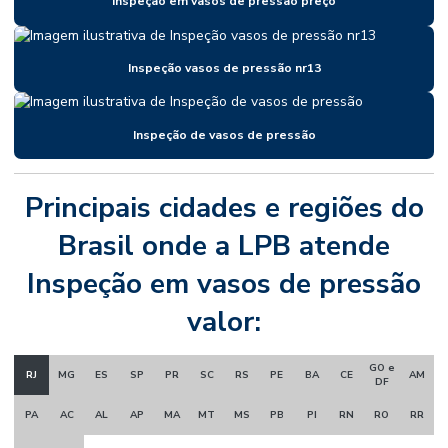
Inspeção em vasos de pressão preço
Inspeção vasos de pressão nr13
Inspeção de vasos de pressão
Principais cidades e regiões do
Brasil onde a LPB atende
Inspeção em vasos de pressão
valor:
GO e
RJ
MG
ES
SP
PR
SC
RS
PE
BA
CE
AM
DF
PA
AC
AL
AP
MA
MT
MS
PB
PI
RN
RO
RR