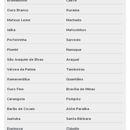
Brumadinho
Caeté
Ouro Branco
Iturama
Mateus Leme
Machado
Jaíba
Matozinhos
Porteirinha
Sarzedo
Piumhi
Nanuque
São Joaquim de Bicas
Araçuaí
Várzea da Palma
Taiobeiras
Itamarandiba
Guanhães
Ouro Fino
Brasília de Minas
Carangola
Pompéu
Barão de Cocais
Além Paraíba
Juatuba
Santa Bárbara
Espinosa
Cláudio