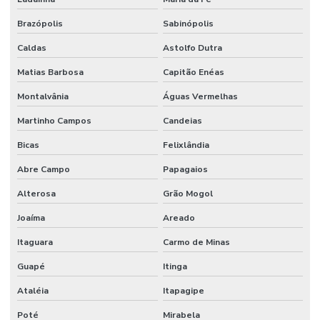
Brazópolis
Sabinópolis
Caldas
Astolfo Dutra
Matias Barbosa
Capitão Enéas
Montalvânia
Águas Vermelhas
Martinho Campos
Candeias
Bicas
Felixlândia
Abre Campo
Papagaios
Alterosa
Grão Mogol
Joaíma
Areado
Itaguara
Carmo de Minas
Guapé
Itinga
Ataléia
Itapagipe
Poté
Mirabela