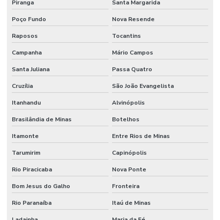
Piranga
Santa Margarida
Poço Fundo
Nova Resende
Raposos
Tocantins
Campanha
Mário Campos
Santa Juliana
Passa Quatro
Cruzília
São João Evangelista
Itanhandu
Alvinópolis
Brasilândia de Minas
Botelhos
Itamonte
Entre Rios de Minas
Tarumirim
Capinópolis
Rio Piracicaba
Nova Ponte
Bom Jesus do Galho
Fronteira
Rio Paranaíba
Itaú de Minas
Ladainha
Maria da Fé