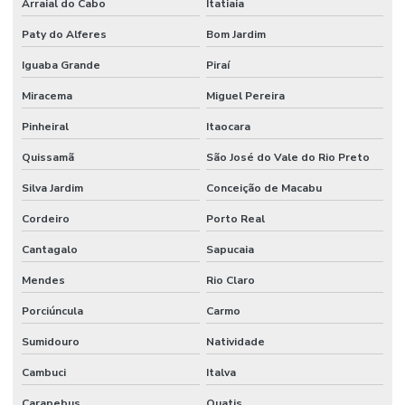
Arraial do Cabo
Itatiaia
Paty do Alferes
Bom Jardim
Iguaba Grande
Piraí
Miracema
Miguel Pereira
Pinheiral
Itaocara
Quissamã
São José do Vale do Rio Preto
Silva Jardim
Conceição de Macabu
Cordeiro
Porto Real
Cantagalo
Sapucaia
Mendes
Rio Claro
Porciúncula
Carmo
Sumidouro
Natividade
Cambuci
Italva
Carapebus
Quatis