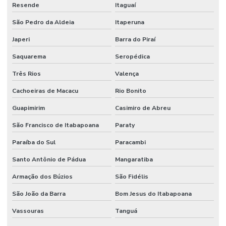
Resende
Itaguaí
São Pedro da Aldeia
Itaperuna
Japeri
Barra do Piraí
Saquarema
Seropédica
Três Rios
Valença
Cachoeiras de Macacu
Rio Bonito
Guapimirim
Casimiro de Abreu
São Francisco de Itabapoana
Paraty
Paraíba do Sul
Paracambi
Santo Antônio de Pádua
Mangaratiba
Armação dos Búzios
São Fidélis
São João da Barra
Bom Jesus do Itabapoana
Vassouras
Tanguá