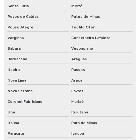
Santa Luzia
Ibirité
Poços de Caldas
Patos de Minas
Pouso Alegre
Teófilo Otoni
Varginha
Conselheiro Lafaiete
Sabará
Vespasiano
Barbacena
Araguari
Itabira
Passos
Nova Lima
Araxá
Nova Serrana
Lavras
Coronel Fabriciano
Muriaé
Ubá
Ituiutaba
Itaúna
Pará de Minas
Paracatu
Itajubá