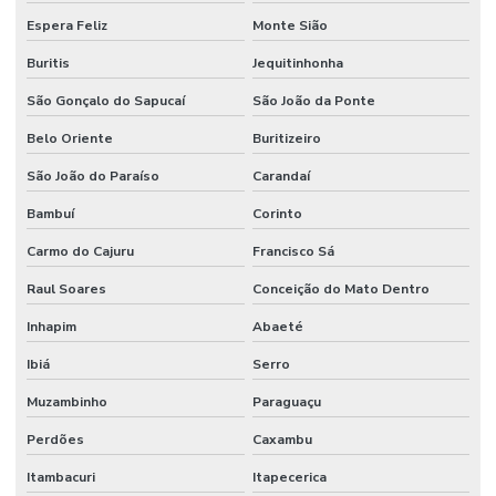
Espera Feliz
Monte Sião
Buritis
Jequitinhonha
São Gonçalo do Sapucaí
São João da Ponte
Belo Oriente
Buritizeiro
São João do Paraíso
Carandaí
Bambuí
Corinto
Carmo do Cajuru
Francisco Sá
Raul Soares
Conceição do Mato Dentro
Inhapim
Abaeté
Ibiá
Serro
Muzambinho
Paraguaçu
Perdões
Caxambu
Itambacuri
Itapecerica