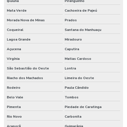
Ipuiúna
Piranguinho
Mata Verde
Cachoeira de Pajeú
Morada Nova de Minas
Prados
Coqueiral
Santana do Manhuaçu
Lagoa Grande
Miradouro
Açucena
Caputira
Virgínia
Matias Cardoso
São Sebastião do Oeste
Lontra
Riacho dos Machados
Limeira do Oeste
Rodeiro
Paula Cândido
Belo Vale
Tombos
Pimenta
Piedade de Caratinga
Rio Novo
Carbonita
Araporã
Guimarânia