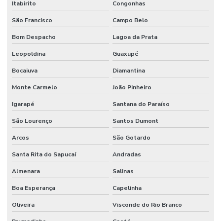
Itabirito
Congonhas
São Francisco
Campo Belo
Bom Despacho
Lagoa da Prata
Leopoldina
Guaxupé
Bocaiuva
Diamantina
Monte Carmelo
João Pinheiro
Igarapé
Santana do Paraíso
São Lourenço
Santos Dumont
Arcos
São Gotardo
Santa Rita do Sapucaí
Andradas
Almenara
Salinas
Boa Esperança
Capelinha
Oliveira
Visconde do Rio Branco