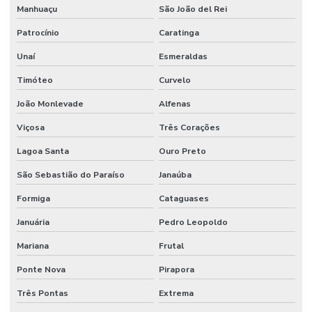
Manhuaçu
São João del Rei
Patrocínio
Caratinga
Unaí
Esmeraldas
Timóteo
Curvelo
João Monlevade
Alfenas
Viçosa
Três Corações
Lagoa Santa
Ouro Preto
São Sebastião do Paraíso
Janaúba
Formiga
Cataguases
Januária
Pedro Leopoldo
Mariana
Frutal
Ponte Nova
Pirapora
Três Pontas
Extrema