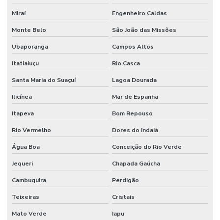
Miraí
Engenheiro Caldas
Monte Belo
São João das Missões
Ubaporanga
Campos Altos
Itatiaiuçu
Rio Casca
Santa Maria do Suaçuí
Lagoa Dourada
Ilicínea
Mar de Espanha
Itapeva
Bom Repouso
Rio Vermelho
Dores do Indaiá
Água Boa
Conceição do Rio Verde
Jequeri
Chapada Gaúcha
Cambuquira
Perdigão
Teixeiras
Cristais
Mato Verde
Iapu