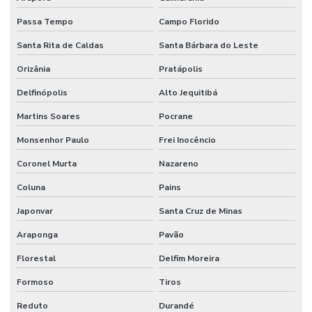
Passa Tempo
Campo Florido
Santa Rita de Caldas
Santa Bárbara do Leste
Orizânia
Pratápolis
Delfinópolis
Alto Jequitibá
Martins Soares
Pocrane
Monsenhor Paulo
Frei Inocêncio
Coronel Murta
Nazareno
Coluna
Pains
Japonvar
Santa Cruz de Minas
Araponga
Pavão
Florestal
Delfim Moreira
Formoso
Tiros
Reduto
Durandé