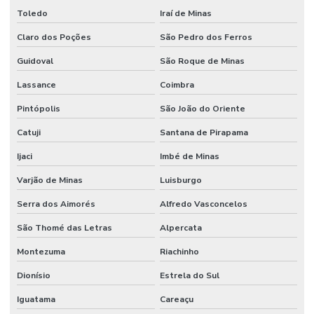
Toledo
Iraí de Minas
Claro dos Poções
São Pedro dos Ferros
Guidoval
São Roque de Minas
Lassance
Coimbra
Pintópolis
São João do Oriente
Catuji
Santana de Pirapama
Ijaci
Imbé de Minas
Varjão de Minas
Luisburgo
Serra dos Aimorés
Alfredo Vasconcelos
São Thomé das Letras
Alpercata
Montezuma
Riachinho
Dionísio
Estrela do Sul
Iguatama
Careaçu