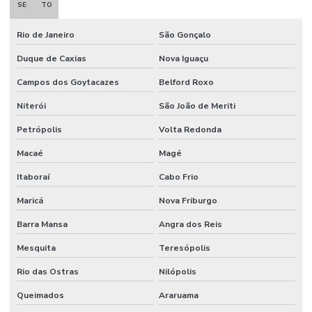
SE
TO
Rio de Janeiro
São Gonçalo
Duque de Caxias
Nova Iguaçu
Campos dos Goytacazes
Belford Roxo
Niterói
São João de Meriti
Petrópolis
Volta Redonda
Macaé
Magé
Itaboraí
Cabo Frio
Maricá
Nova Friburgo
Barra Mansa
Angra dos Reis
Mesquita
Teresópolis
Rio das Ostras
Nilópolis
Queimados
Araruama