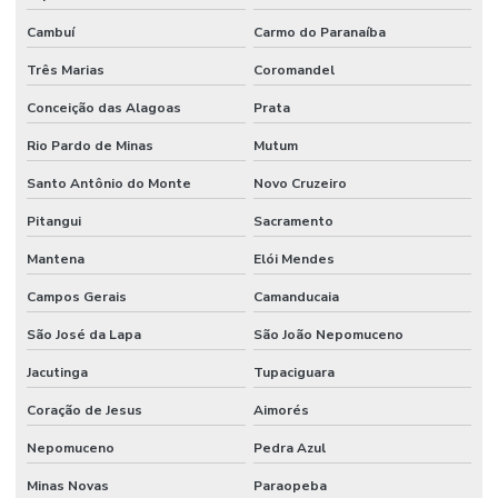
Cambuí
Carmo do Paranaíba
Três Marias
Coromandel
Conceição das Alagoas
Prata
Rio Pardo de Minas
Mutum
Santo Antônio do Monte
Novo Cruzeiro
Pitangui
Sacramento
Mantena
Elói Mendes
Campos Gerais
Camanducaia
São José da Lapa
São João Nepomuceno
Jacutinga
Tupaciguara
Coração de Jesus
Aimorés
Nepomuceno
Pedra Azul
Minas Novas
Paraopeba