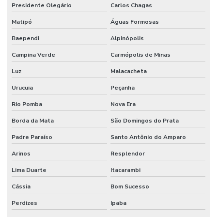
Presidente Olegário
Carlos Chagas
Matipó
Águas Formosas
Baependi
Alpinópolis
Campina Verde
Carmópolis de Minas
Luz
Malacacheta
Urucuia
Peçanha
Rio Pomba
Nova Era
Borda da Mata
São Domingos do Prata
Padre Paraíso
Santo Antônio do Amparo
Arinos
Resplendor
Lima Duarte
Itacarambi
Cássia
Bom Sucesso
Perdizes
Ipaba