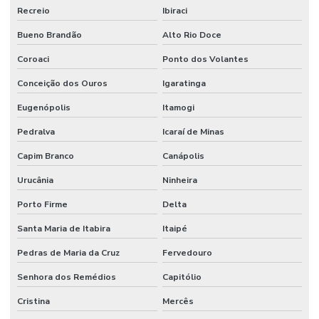
Recreio
Ibiraci
Bueno Brandão
Alto Rio Doce
Coroaci
Ponto dos Volantes
Conceição dos Ouros
Igaratinga
Eugenópolis
Itamogi
Pedralva
Icaraí de Minas
Capim Branco
Canápolis
Urucânia
Ninheira
Porto Firme
Delta
Santa Maria de Itabira
Itaipé
Pedras de Maria da Cruz
Fervedouro
Senhora dos Remédios
Capitólio
Cristina
Mercês