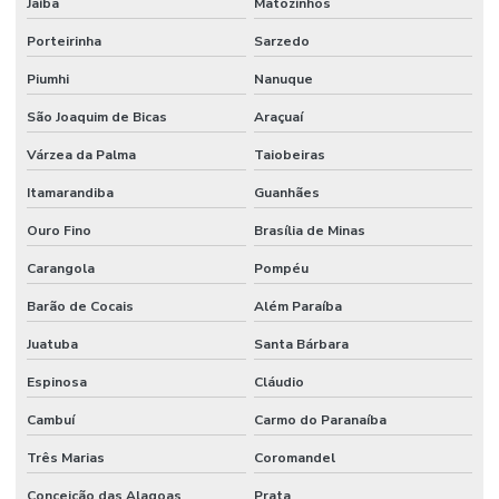
Jaíba
Matozinhos
Porteirinha
Sarzedo
Piumhi
Nanuque
São Joaquim de Bicas
Araçuaí
Várzea da Palma
Taiobeiras
Itamarandiba
Guanhães
Ouro Fino
Brasília de Minas
Carangola
Pompéu
Barão de Cocais
Além Paraíba
Juatuba
Santa Bárbara
Espinosa
Cláudio
Cambuí
Carmo do Paranaíba
Três Marias
Coromandel
Conceição das Alagoas
Prata