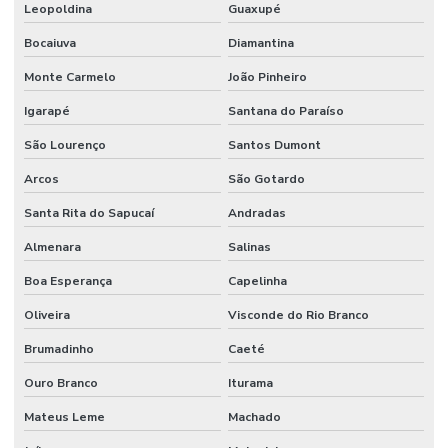
Leopoldina
Guaxupé
Bocaiuva
Diamantina
Monte Carmelo
João Pinheiro
Igarapé
Santana do Paraíso
São Lourenço
Santos Dumont
Arcos
São Gotardo
Santa Rita do Sapucaí
Andradas
Almenara
Salinas
Boa Esperança
Capelinha
Oliveira
Visconde do Rio Branco
Brumadinho
Caeté
Ouro Branco
Iturama
Mateus Leme
Machado