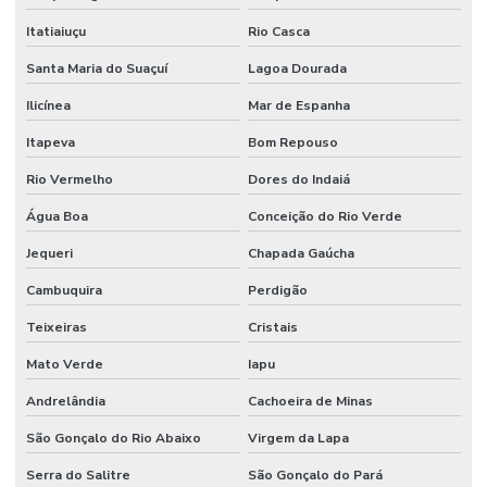
Itatiaiuçu
Rio Casca
Santa Maria do Suaçuí
Lagoa Dourada
Ilicínea
Mar de Espanha
Itapeva
Bom Repouso
Rio Vermelho
Dores do Indaiá
Água Boa
Conceição do Rio Verde
Jequeri
Chapada Gaúcha
Cambuquira
Perdigão
Teixeiras
Cristais
Mato Verde
Iapu
Andrelândia
Cachoeira de Minas
São Gonçalo do Rio Abaixo
Virgem da Lapa
Serra do Salitre
São Gonçalo do Pará