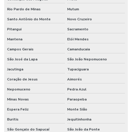
Rio Pardo de Minas
Mutum
Santo Antônio do Monte
Novo Cruzeiro
Pitangui
Sacramento
Mantena
Elói Mendes
Campos Gerais
Camanducaia
São José da Lapa
São João Nepomuceno
Jacutinga
Tupaciguara
Coração de Jesus
Aimorés
Nepomuceno
Pedra Azul
Minas Novas
Paraopeba
Espera Feliz
Monte Sião
Buritis
Jequitinhonha
São Gonçalo do Sapucaí
São João da Ponte