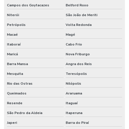
Campos dos Goytacazes
Belford Roxo
Niterói
São João de Meriti
Petrópolis
Volta Redonda
Macaé
Magé
Itaboraí
Cabo Frio
Maricá
Nova Friburgo
Barra Mansa
Angra dos Reis
Mesquita
Teresópolis
Rio das Ostras
Nilópolis
Queimados
Araruama
Resende
Itaguaí
São Pedro da Aldeia
Itaperuna
Japeri
Barra do Piraí