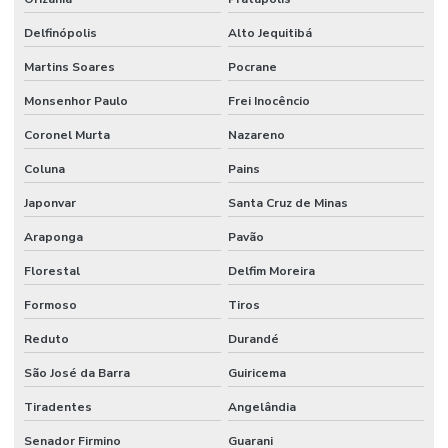
Delfinópolis
Alto Jequitibá
Martins Soares
Pocrane
Monsenhor Paulo
Frei Inocêncio
Coronel Murta
Nazareno
Coluna
Pains
Japonvar
Santa Cruz de Minas
Araponga
Pavão
Florestal
Delfim Moreira
Formoso
Tiros
Reduto
Durandé
São José da Barra
Guiricema
Tiradentes
Angelândia
Senador Firmino
Guarani