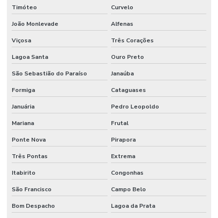
Timóteo
Curvelo
João Monlevade
Alfenas
Viçosa
Três Corações
Lagoa Santa
Ouro Preto
São Sebastião do Paraíso
Janaúba
Formiga
Cataguases
Januária
Pedro Leopoldo
Mariana
Frutal
Ponte Nova
Pirapora
Três Pontas
Extrema
Itabirito
Congonhas
São Francisco
Campo Belo
Bom Despacho
Lagoa da Prata