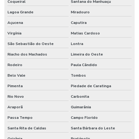
Coqueiral
Santana do Manhuaçu
Lagoa Grande
Miradouro
Açucena
Caputira
Virgínia
Matias Cardoso
São Sebastião do Oeste
Lontra
Riacho dos Machados
Limeira do Oeste
Rodeiro
Paula Cândido
Belo Vale
Tombos
Pimenta
Piedade de Caratinga
Rio Novo
Carbonita
Araporã
Guimarânia
Passa Tempo
Campo Florido
Santa Rita de Caldas
Santa Bárbara do Leste
Orizânia
Pratápolis