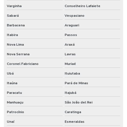
Varginha
Conselheiro Lafaiete
Sabará
Vespasiano
Barbacena
Araguari
Itabira
Passos
Nova Lima
Araxá
Nova Serrana
Lavras
Coronel Fabriciano
Muriaé
Ubá
Ituiutaba
Itaúna
Pará de Minas
Paracatu
Itajubá
Manhuaçu
São João del Rei
Patrocínio
Caratinga
Unaí
Esmeraldas