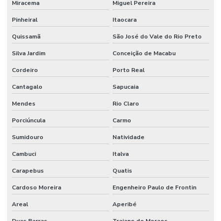
Miracema
Miguel Pereira
Pinheiral
Itaocara
Quissamã
São José do Vale do Rio Preto
Silva Jardim
Conceição de Macabu
Cordeiro
Porto Real
Cantagalo
Sapucaia
Mendes
Rio Claro
Porciúncula
Carmo
Sumidouro
Natividade
Cambuci
Italva
Carapebus
Quatis
Cardoso Moreira
Engenheiro Paulo de Frontin
Areal
Aperibé