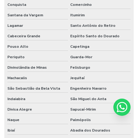
Conquista
Comercinho
Santana da Vargem
Itumirim
Lagamar
Santo Antônio do Retiro
Cabeceira Grande
Espírito Santo do Dourado
Pouso Alto
Capetinga
Periquito
Guarda-Mor
Divinolândia de Minas
Felisburgo
Machacalis
Jequitaí
São Sebastião da Bela Vista
Engenheiro Navarro
Indaiabira
São Miguel do Anta
Divisa Alegre
Sapucaí-Mirim
Naque
Palmópolis
Ibiaí
Abadia dos Dourados