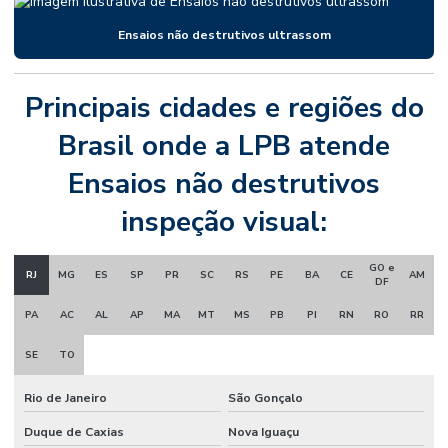
Ensaios não destrutivos ultrassom
Principais cidades e regiões do
Brasil onde a LPB atende
Ensaios não destrutivos
inspeção visual:
GO e
RJ
MG
ES
SP
PR
SC
RS
PE
BA
CE
AM
DF
PA
AC
AL
AP
MA
MT
MS
PB
PI
RN
RO
RR
SE
TO
Rio de Janeiro
São Gonçalo
Duque de Caxias
Nova Iguaçu