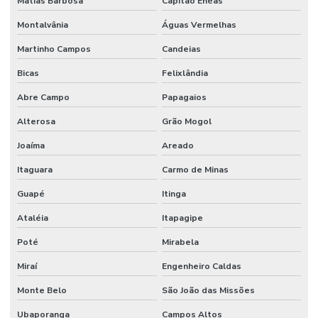
Matias Barbosa
Capitão Enéas
Montalvânia
Águas Vermelhas
Martinho Campos
Candeias
Bicas
Felixlândia
Abre Campo
Papagaios
Alterosa
Grão Mogol
Joaíma
Areado
Itaguara
Carmo de Minas
Guapé
Itinga
Ataléia
Itapagipe
Poté
Mirabela
Miraí
Engenheiro Caldas
Monte Belo
São João das Missões
Ubaporanga
Campos Altos