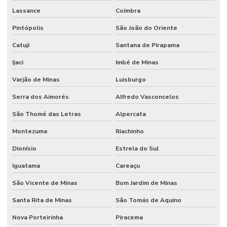
Lassance
Coimbra
Pintópolis
São João do Oriente
Catuji
Santana de Pirapama
Ijaci
Imbé de Minas
Varjão de Minas
Luisburgo
Serra dos Aimorés
Alfredo Vasconcelos
São Thomé das Letras
Alpercata
Montezuma
Riachinho
Dionísio
Estrela do Sul
Iguatama
Careaçu
São Vicente de Minas
Bom Jardim de Minas
Santa Rita de Minas
São Tomás de Aquino
Nova Porteirinha
Piracema