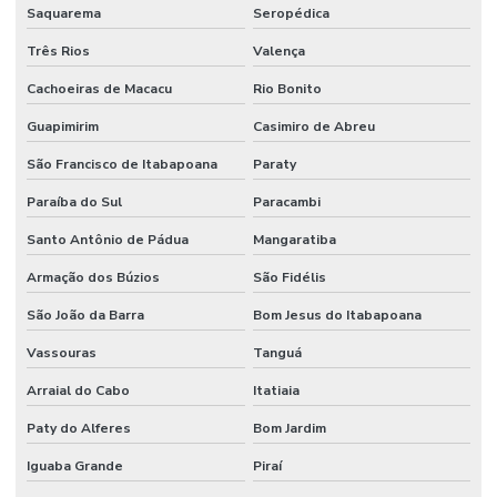
Saquarema
Seropédica
Três Rios
Valença
Cachoeiras de Macacu
Rio Bonito
Guapimirim
Casimiro de Abreu
São Francisco de Itabapoana
Paraty
Paraíba do Sul
Paracambi
Santo Antônio de Pádua
Mangaratiba
Armação dos Búzios
São Fidélis
São João da Barra
Bom Jesus do Itabapoana
Vassouras
Tanguá
Arraial do Cabo
Itatiaia
Paty do Alferes
Bom Jardim
Iguaba Grande
Piraí