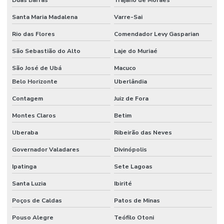
Duas Barras
Trajano de Moraes
Santa Maria Madalena
Varre-Sai
Rio das Flores
Comendador Levy Gasparian
São Sebastião do Alto
Laje do Muriaé
São José de Ubá
Macuco
Belo Horizonte
Uberlândia
Contagem
Juiz de Fora
Montes Claros
Betim
Uberaba
Ribeirão das Neves
Governador Valadares
Divinópolis
Ipatinga
Sete Lagoas
Santa Luzia
Ibirité
Poços de Caldas
Patos de Minas
Pouso Alegre
Teófilo Otoni