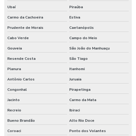
Ubaí
Piraúba
Carmo da Cachoeira
Estiva
Prudente de Morais
Caetanópolis
Cabo Verde
Campo do Meio
Gouveia
São João do Manhuaçu
Resende Costa
São Tiago
Planura
Itanhomi
Antônio Carlos
Juruaia
Congonhal
Pirapetinga
Jacinto
Carmo da Mata
Recreio
Ibiraci
Bueno Brandão
Alto Rio Doce
Coroaci
Ponto dos Volantes