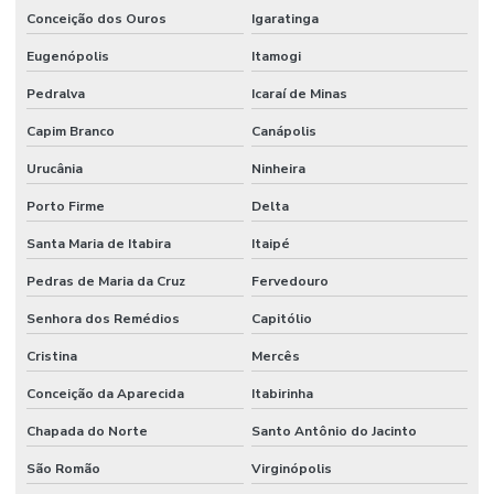
Conceição dos Ouros
Igaratinga
Eugenópolis
Itamogi
Pedralva
Icaraí de Minas
Capim Branco
Canápolis
Urucânia
Ninheira
Porto Firme
Delta
Santa Maria de Itabira
Itaipé
Pedras de Maria da Cruz
Fervedouro
Senhora dos Remédios
Capitólio
Cristina
Mercês
Conceição da Aparecida
Itabirinha
Chapada do Norte
Santo Antônio do Jacinto
São Romão
Virginópolis