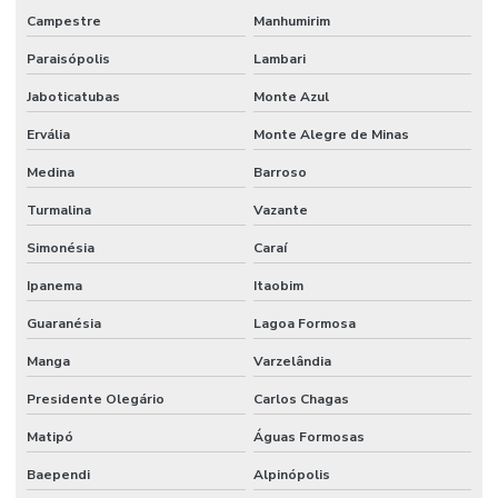
Campestre
Manhumirim
Paraisópolis
Lambari
Jaboticatubas
Monte Azul
Ervália
Monte Alegre de Minas
Medina
Barroso
Turmalina
Vazante
Simonésia
Caraí
Ipanema
Itaobim
Guaranésia
Lagoa Formosa
Manga
Varzelândia
Presidente Olegário
Carlos Chagas
Matipó
Águas Formosas
Baependi
Alpinópolis