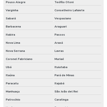
Pouso Alegre
Teófilo Otoni
Varginha
Conselheiro Lafaiete
Sabará
Vespasiano
Barbacena
Araguari
Itabira
Passos
Nova Lima
Araxá
Nova Serrana
Lavras
Coronel Fabriciano
Muriaé
Ubá
Ituiutaba
Itaúna
Pará de Minas
Paracatu
Itajubá
Manhuaçu
São João del Rei
Patrocínio
Caratinga