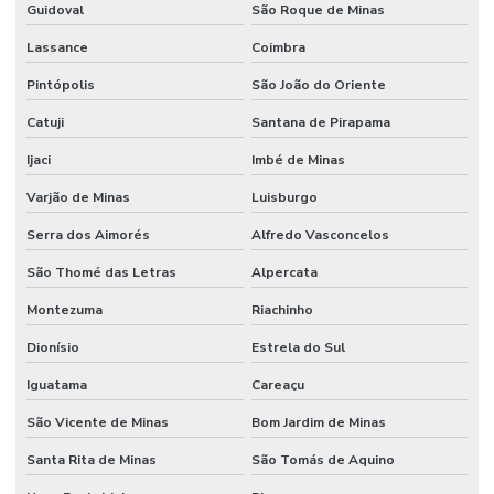
Guidoval
São Roque de Minas
Lassance
Coimbra
Pintópolis
São João do Oriente
Catuji
Santana de Pirapama
Ijaci
Imbé de Minas
Varjão de Minas
Luisburgo
Serra dos Aimorés
Alfredo Vasconcelos
São Thomé das Letras
Alpercata
Montezuma
Riachinho
Dionísio
Estrela do Sul
Iguatama
Careaçu
São Vicente de Minas
Bom Jardim de Minas
Santa Rita de Minas
São Tomás de Aquino