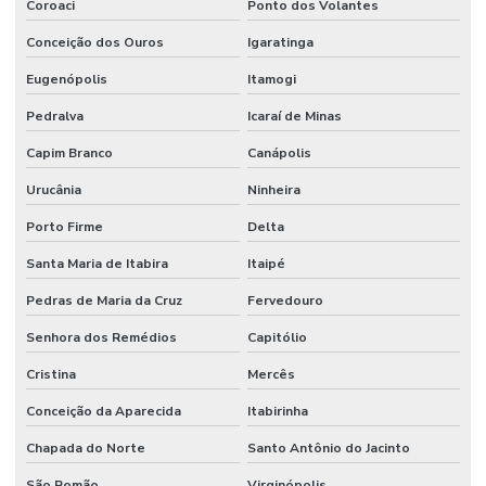
Coroaci
Ponto dos Volantes
Conceição dos Ouros
Igaratinga
Eugenópolis
Itamogi
Pedralva
Icaraí de Minas
Capim Branco
Canápolis
Urucânia
Ninheira
Porto Firme
Delta
Santa Maria de Itabira
Itaipé
Pedras de Maria da Cruz
Fervedouro
Senhora dos Remédios
Capitólio
Cristina
Mercês
Conceição da Aparecida
Itabirinha
Chapada do Norte
Santo Antônio do Jacinto
São Romão
Virginópolis