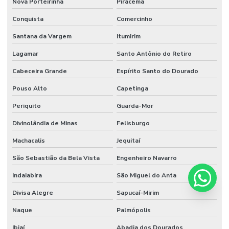
Nova Porteirinha
Piracema
Conquista
Comercinho
Santana da Vargem
Itumirim
Lagamar
Santo Antônio do Retiro
Cabeceira Grande
Espírito Santo do Dourado
Pouso Alto
Capetinga
Periquito
Guarda-Mor
Divinolândia de Minas
Felisburgo
Machacalis
Jequitaí
São Sebastião da Bela Vista
Engenheiro Navarro
Indaiabira
São Miguel do Anta
Divisa Alegre
Sapucaí-Mirim
Naque
Palmópolis
Ibiaí
Abadia dos Dourados