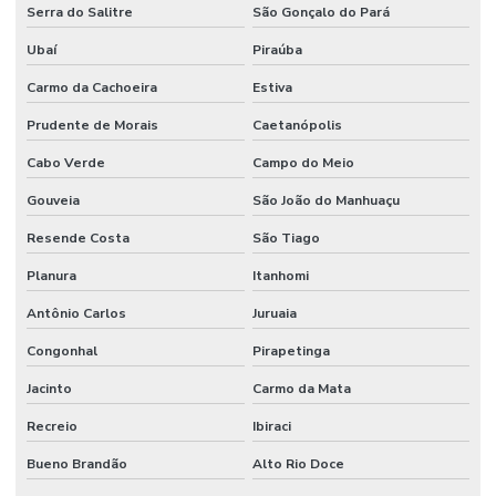
Serra do Salitre
São Gonçalo do Pará
Ubaí
Piraúba
Carmo da Cachoeira
Estiva
Prudente de Morais
Caetanópolis
Cabo Verde
Campo do Meio
Gouveia
São João do Manhuaçu
Resende Costa
São Tiago
Planura
Itanhomi
Antônio Carlos
Juruaia
Congonhal
Pirapetinga
Jacinto
Carmo da Mata
Recreio
Ibiraci
Bueno Brandão
Alto Rio Doce