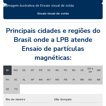
Ensaio visual de solda
Principais cidades e regiões do
Brasil onde a LPB atende
Ensaio de partículas
magnéticas:
GO e
RJ
MG
ES
SP
PR
SC
RS
PE
BA
CE
AM
DF
PA
AC
AL
AP
MA
MT
MS
PB
PI
RN
RO
RR
SE
TO
Rio de Janeiro
São Gonçalo