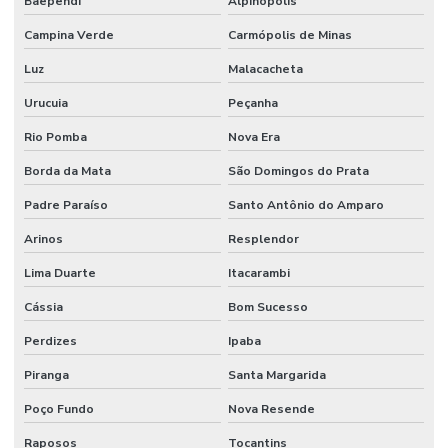
Baependi
Alpinópolis
Campina Verde
Carmópolis de Minas
Luz
Malacacheta
Urucuia
Peçanha
Rio Pomba
Nova Era
Borda da Mata
São Domingos do Prata
Padre Paraíso
Santo Antônio do Amparo
Arinos
Resplendor
Lima Duarte
Itacarambi
Cássia
Bom Sucesso
Perdizes
Ipaba
Piranga
Santa Margarida
Poço Fundo
Nova Resende
Raposos
Tocantins