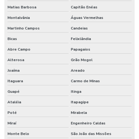
Matias Barbosa
Capitão Enéas
Montalvânia
Águas Vermelhas
Martinho Campos
Candeias
Bicas
Felixlândia
Abre Campo
Papagaios
Alterosa
Grão Mogol
Joaíma
Areado
Itaguara
Carmo de Minas
Guapé
Itinga
Ataléia
Itapagipe
Poté
Mirabela
Miraí
Engenheiro Caldas
Monte Belo
São João das Missões