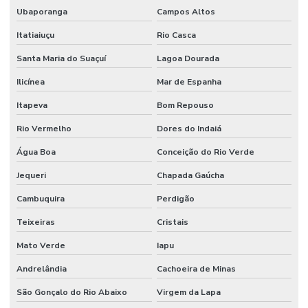
Ubaporanga
Campos Altos
Itatiaiuçu
Rio Casca
Santa Maria do Suaçuí
Lagoa Dourada
Ilicínea
Mar de Espanha
Itapeva
Bom Repouso
Rio Vermelho
Dores do Indaiá
Água Boa
Conceição do Rio Verde
Jequeri
Chapada Gaúcha
Cambuquira
Perdigão
Teixeiras
Cristais
Mato Verde
Iapu
Andrelândia
Cachoeira de Minas
São Gonçalo do Rio Abaixo
Virgem da Lapa