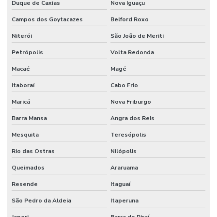
Duque de Caxias
Nova Iguaçu
Campos dos Goytacazes
Belford Roxo
Niterói
São João de Meriti
Petrópolis
Volta Redonda
Macaé
Magé
Itaboraí
Cabo Frio
Maricá
Nova Friburgo
Barra Mansa
Angra dos Reis
Mesquita
Teresópolis
Rio das Ostras
Nilópolis
Queimados
Araruama
Resende
Itaguaí
São Pedro da Aldeia
Itaperuna