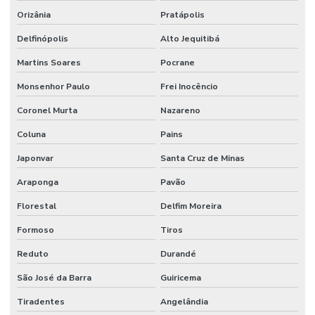
Orizânia
Pratápolis
Delfinópolis
Alto Jequitibá
Martins Soares
Pocrane
Monsenhor Paulo
Frei Inocêncio
Coronel Murta
Nazareno
Coluna
Pains
Japonvar
Santa Cruz de Minas
Araponga
Pavão
Florestal
Delfim Moreira
Formoso
Tiros
Reduto
Durandé
São José da Barra
Guiricema
Tiradentes
Angelândia