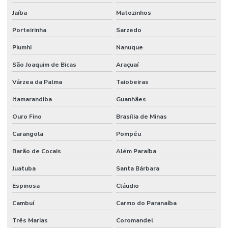
Jaíba
Matozinhos
Porteirinha
Sarzedo
Piumhi
Nanuque
São Joaquim de Bicas
Araçuaí
Várzea da Palma
Taiobeiras
Itamarandiba
Guanhães
Ouro Fino
Brasília de Minas
Carangola
Pompéu
Barão de Cocais
Além Paraíba
Juatuba
Santa Bárbara
Espinosa
Cláudio
Cambuí
Carmo do Paranaíba
Três Marias
Coromandel