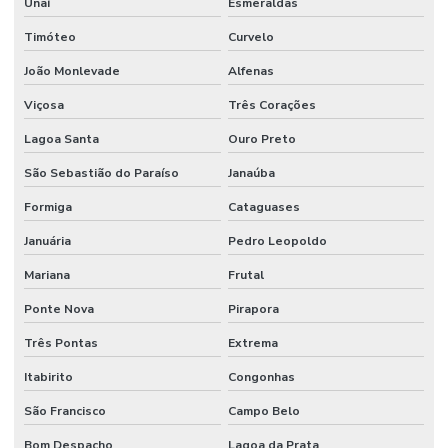
Unaí
Esmeraldas
Timóteo
Curvelo
João Monlevade
Alfenas
Viçosa
Três Corações
Lagoa Santa
Ouro Preto
São Sebastião do Paraíso
Janaúba
Formiga
Cataguases
Januária
Pedro Leopoldo
Mariana
Frutal
Ponte Nova
Pirapora
Três Pontas
Extrema
Itabirito
Congonhas
São Francisco
Campo Belo
Bom Despacho
Lagoa da Prata