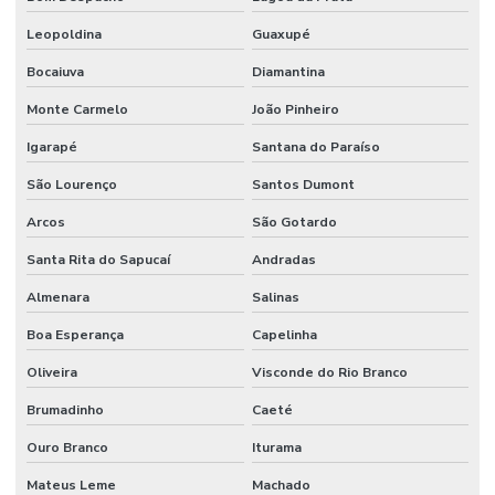
Leopoldina
Guaxupé
Bocaiuva
Diamantina
Monte Carmelo
João Pinheiro
Igarapé
Santana do Paraíso
São Lourenço
Santos Dumont
Arcos
São Gotardo
Santa Rita do Sapucaí
Andradas
Almenara
Salinas
Boa Esperança
Capelinha
Oliveira
Visconde do Rio Branco
Brumadinho
Caeté
Ouro Branco
Iturama
Mateus Leme
Machado