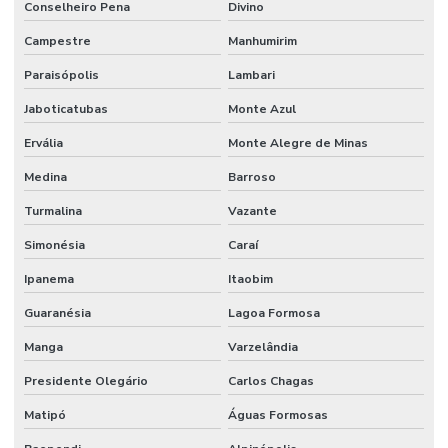
Conselheiro Pena
Divino
Campestre
Manhumirim
Paraisópolis
Lambari
Jaboticatubas
Monte Azul
Ervália
Monte Alegre de Minas
Medina
Barroso
Turmalina
Vazante
Simonésia
Caraí
Ipanema
Itaobim
Guaranésia
Lagoa Formosa
Manga
Varzelândia
Presidente Olegário
Carlos Chagas
Matipó
Águas Formosas