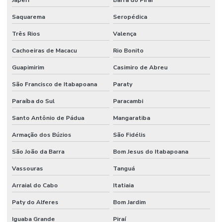
Japeri
Barra do Piraí
Saquarema
Seropédica
Três Rios
Valença
Cachoeiras de Macacu
Rio Bonito
Guapimirim
Casimiro de Abreu
São Francisco de Itabapoana
Paraty
Paraíba do Sul
Paracambi
Santo Antônio de Pádua
Mangaratiba
Armação dos Búzios
São Fidélis
São João da Barra
Bom Jesus do Itabapoana
Vassouras
Tanguá
Arraial do Cabo
Itatiaia
Paty do Alferes
Bom Jardim
Iguaba Grande
Piraí