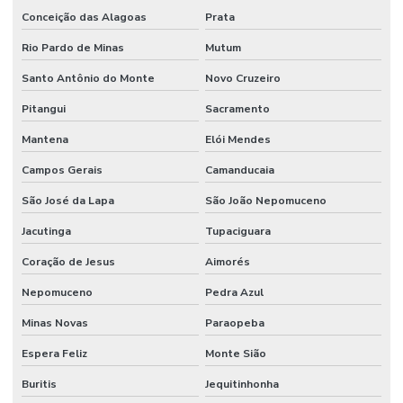
Conceição das Alagoas
Prata
Rio Pardo de Minas
Mutum
Santo Antônio do Monte
Novo Cruzeiro
Pitangui
Sacramento
Mantena
Elói Mendes
Campos Gerais
Camanducaia
São José da Lapa
São João Nepomuceno
Jacutinga
Tupaciguara
Coração de Jesus
Aimorés
Nepomuceno
Pedra Azul
Minas Novas
Paraopeba
Espera Feliz
Monte Sião
Buritis
Jequitinhonha