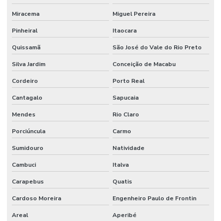
Miracema
Miguel Pereira
Pinheiral
Itaocara
Quissamã
São José do Vale do Rio Preto
Silva Jardim
Conceição de Macabu
Cordeiro
Porto Real
Cantagalo
Sapucaia
Mendes
Rio Claro
Porciúncula
Carmo
Sumidouro
Natividade
Cambuci
Italva
Carapebus
Quatis
Cardoso Moreira
Engenheiro Paulo de Frontin
Areal
Aperibé