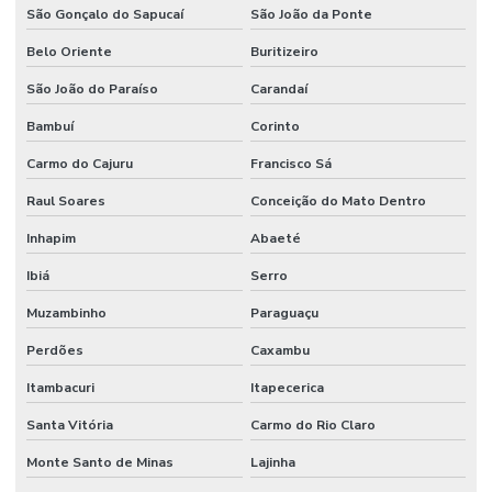
São Gonçalo do Sapucaí
São João da Ponte
Belo Oriente
Buritizeiro
São João do Paraíso
Carandaí
Bambuí
Corinto
Carmo do Cajuru
Francisco Sá
Raul Soares
Conceição do Mato Dentro
Inhapim
Abaeté
Ibiá
Serro
Muzambinho
Paraguaçu
Perdões
Caxambu
Itambacuri
Itapecerica
Santa Vitória
Carmo do Rio Claro
Monte Santo de Minas
Lajinha