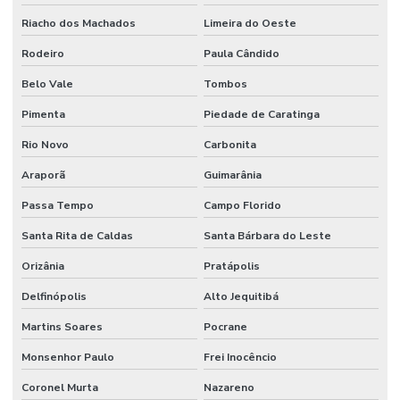
Riacho dos Machados
Limeira do Oeste
Rodeiro
Paula Cândido
Belo Vale
Tombos
Pimenta
Piedade de Caratinga
Rio Novo
Carbonita
Araporã
Guimarânia
Passa Tempo
Campo Florido
Santa Rita de Caldas
Santa Bárbara do Leste
Orizânia
Pratápolis
Delfinópolis
Alto Jequitibá
Martins Soares
Pocrane
Monsenhor Paulo
Frei Inocêncio
Coronel Murta
Nazareno