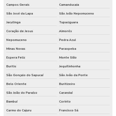
Campos Gerais
Camanducaia
São José da Lapa
São João Nepomuceno
Jacutinga
Tupaciguara
Coração de Jesus
Aimorés
Nepomuceno
Pedra Azul
Minas Novas
Paraopeba
Espera Feliz
Monte Sião
Buritis
Jequitinhonha
São Gonçalo do Sapucaí
São João da Ponte
Belo Oriente
Buritizeiro
São João do Paraíso
Carandaí
Bambuí
Corinto
Carmo do Cajuru
Francisco Sá