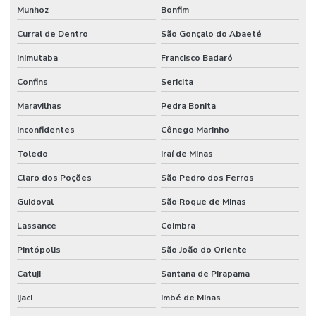
Munhoz
Bonfim
Curral de Dentro
São Gonçalo do Abaeté
Inimutaba
Francisco Badaró
Confins
Sericita
Maravilhas
Pedra Bonita
Inconfidentes
Cônego Marinho
Toledo
Iraí de Minas
Claro dos Poções
São Pedro dos Ferros
Guidoval
São Roque de Minas
Lassance
Coimbra
Pintópolis
São João do Oriente
Catuji
Santana de Pirapama
Ijaci
Imbé de Minas