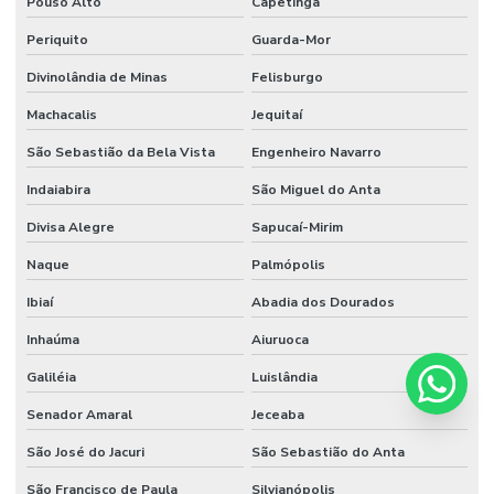
Pouso Alto
Capetinga
Periquito
Guarda-Mor
Divinolândia de Minas
Felisburgo
Machacalis
Jequitaí
São Sebastião da Bela Vista
Engenheiro Navarro
Indaiabira
São Miguel do Anta
Divisa Alegre
Sapucaí-Mirim
Naque
Palmópolis
Ibiaí
Abadia dos Dourados
Inhaúma
Aiuruoca
Galiléia
Luislândia
Senador Amaral
Jeceaba
São José do Jacuri
São Sebastião do Anta
São Francisco de Paula
Silvianópolis