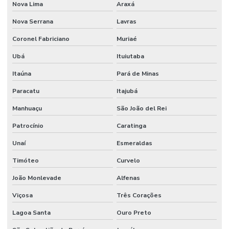
Nova Lima
Araxá
Nova Serrana
Lavras
Coronel Fabriciano
Muriaé
Ubá
Ituiutaba
Itaúna
Pará de Minas
Paracatu
Itajubá
Manhuaçu
São João del Rei
Patrocínio
Caratinga
Unaí
Esmeraldas
Timóteo
Curvelo
João Monlevade
Alfenas
Viçosa
Três Corações
Lagoa Santa
Ouro Preto