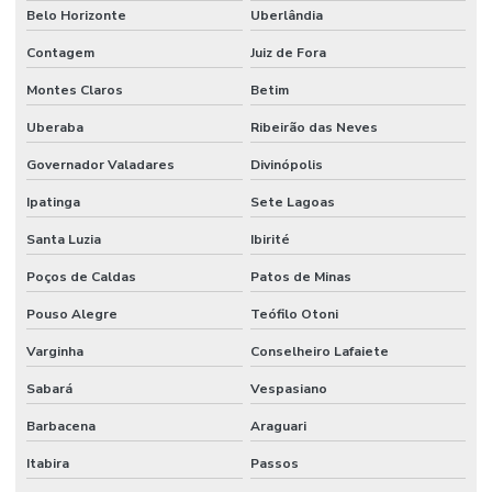
Belo Horizonte
Uberlândia
Contagem
Juiz de Fora
Montes Claros
Betim
Uberaba
Ribeirão das Neves
Governador Valadares
Divinópolis
Ipatinga
Sete Lagoas
Santa Luzia
Ibirité
Poços de Caldas
Patos de Minas
Pouso Alegre
Teófilo Otoni
Varginha
Conselheiro Lafaiete
Sabará
Vespasiano
Barbacena
Araguari
Itabira
Passos