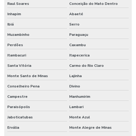
Raul Soares
Conceição do Mato Dentro
Inhapim
Abaeté
Ibiá
Serro
Muzambinho
Paraguaçu
Perdões
Caxambu
Itambacuri
Itapecerica
Santa Vitória
Carmo do Rio Claro
Monte Santo de Minas
Lajinha
Conselheiro Pena
Divino
Campestre
Manhumirim
Paraisópolis
Lambari
Jaboticatubas
Monte Azul
Ervália
Monte Alegre de Minas