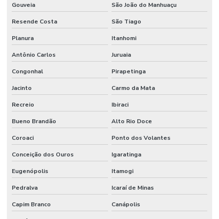
Gouveia
São João do Manhuaçu
Resende Costa
São Tiago
Planura
Itanhomi
Antônio Carlos
Juruaia
Congonhal
Pirapetinga
Jacinto
Carmo da Mata
Recreio
Ibiraci
Bueno Brandão
Alto Rio Doce
Coroaci
Ponto dos Volantes
Conceição dos Ouros
Igaratinga
Eugenópolis
Itamogi
Pedralva
Icaraí de Minas
Capim Branco
Canápolis