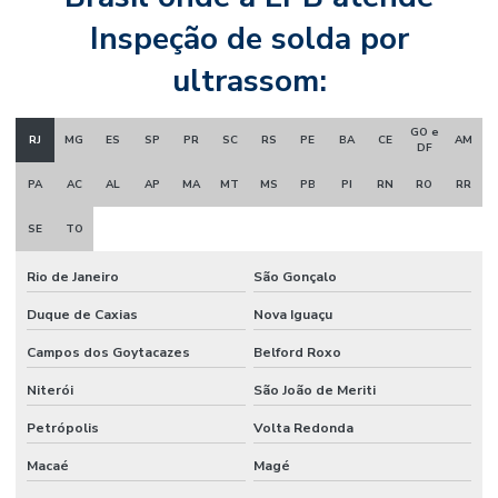
Inspeção de solda por
ultrassom:
GO e
RJ
MG
ES
SP
PR
SC
RS
PE
BA
CE
AM
DF
PA
AC
AL
AP
MA
MT
MS
PB
PI
RN
RO
RR
SE
TO
Rio de Janeiro
São Gonçalo
Duque de Caxias
Nova Iguaçu
Campos dos Goytacazes
Belford Roxo
Niterói
São João de Meriti
Petrópolis
Volta Redonda
Macaé
Magé