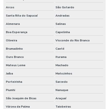
Arcos
São Gotardo
Santa Rita do Sapucaí
Andradas
Almenara
Salinas
Boa Esperança
Capelinha
Oliveira
Visconde do Rio Branco
Brumadinho
Caeté
Ouro Branco
Iturama
Mateus Leme
Machado
Jaíba
Matozinhos
Porteirinha
Sarzedo
Piumhi
Nanuque
São Joaquim de Bicas
Araçuaí
Várzea da Palma
Taiobeiras