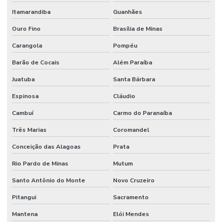
Itamarandiba
Guanhães
Ouro Fino
Brasília de Minas
Carangola
Pompéu
Barão de Cocais
Além Paraíba
Juatuba
Santa Bárbara
Espinosa
Cláudio
Cambuí
Carmo do Paranaíba
Três Marias
Coromandel
Conceição das Alagoas
Prata
Rio Pardo de Minas
Mutum
Santo Antônio do Monte
Novo Cruzeiro
Pitangui
Sacramento
Mantena
Elói Mendes