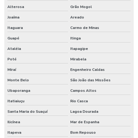
Alterosa
Grão Mogol
Joaíma
Areado
Itaguara
Carmo de Minas
Guapé
Itinga
Ataléia
Itapagipe
Poté
Mirabela
Miraí
Engenheiro Caldas
Monte Belo
São João das Missões
Ubaporanga
Campos Altos
Itatiaiuçu
Rio Casca
Santa Maria do Suaçuí
Lagoa Dourada
Ilicínea
Mar de Espanha
Itapeva
Bom Repouso