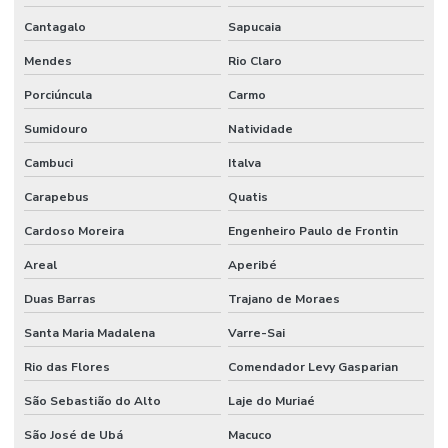
Cantagalo
Sapucaia
Mendes
Rio Claro
Porciúncula
Carmo
Sumidouro
Natividade
Cambuci
Italva
Carapebus
Quatis
Cardoso Moreira
Engenheiro Paulo de Frontin
Areal
Aperibé
Duas Barras
Trajano de Moraes
Santa Maria Madalena
Varre-Sai
Rio das Flores
Comendador Levy Gasparian
São Sebastião do Alto
Laje do Muriaé
São José de Ubá
Macuco