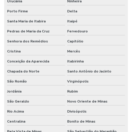
Urucânia
Ninheira
Porto Firme
Delta
Santa Maria de Itabira
Itaipé
Pedras de Maria da Cruz
Fervedouro
Senhora dos Remédios
Capitólio
Cristina
Mercês
Conceição da Aparecida
Itabirinha
Chapada do Norte
Santo Antônio do Jacinto
São Romão
Virginópolis
Jordânia
Rubim
São Geraldo
Novo Oriente de Minas
Rio Acima
Divisópolis
Centralina
Bonito de Minas
Bela Vista de Minas
São Sebastião do Maranhão