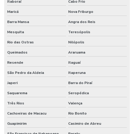
Itaboraí
Cabo Frio
Maricá
Nova Friburgo
Barra Mansa
Angra dos Reis
Mesquita
Teresópolis
Rio das Ostras
Nilópolis
Queimados
Araruama
Resende
Itaguaí
São Pedro da Aldeia
Itaperuna
Japeri
Barra do Piraí
Saquarema
Seropédica
Três Rios
Valença
Cachoeiras de Macacu
Rio Bonito
Guapimirim
Casimiro de Abreu
São Francisco de Itabapoana
Paraty