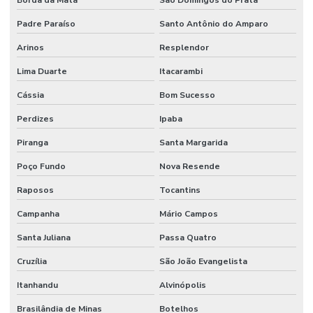
Borda da Mata
São Domingos do Prata
Padre Paraíso
Santo Antônio do Amparo
Arinos
Resplendor
Lima Duarte
Itacarambi
Cássia
Bom Sucesso
Perdizes
Ipaba
Piranga
Santa Margarida
Poço Fundo
Nova Resende
Raposos
Tocantins
Campanha
Mário Campos
Santa Juliana
Passa Quatro
Cruzília
São João Evangelista
Itanhandu
Alvinópolis
Brasilândia de Minas
Botelhos