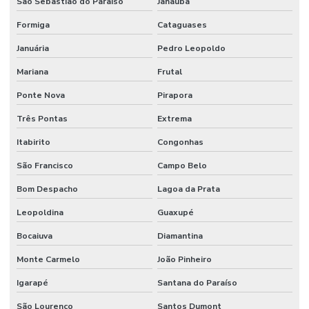
São Sebastião do Paraíso
Janaúba
Formiga
Cataguases
Januária
Pedro Leopoldo
Mariana
Frutal
Ponte Nova
Pirapora
Três Pontas
Extrema
Itabirito
Congonhas
São Francisco
Campo Belo
Bom Despacho
Lagoa da Prata
Leopoldina
Guaxupé
Bocaiuva
Diamantina
Monte Carmelo
João Pinheiro
Igarapé
Santana do Paraíso
São Lourenço
Santos Dumont