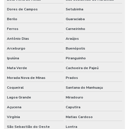
Dores de Campos
Setubinha
Berilo
Guaraciaba
Ferros
Carneirinho
Antônio Dias
Araújos
Arceburgo
Buenópolis
Ipuiúna
Piranguinho
Mata Verde
Cachoeira de Pajeú
Morada Nova de Minas
Prados
Coqueiral
Santana do Manhuaçu
Lagoa Grande
Miradouro
Açucena
Caputira
Virgínia
Matias Cardoso
São Sebastião do Oeste
Lontra