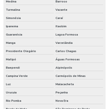
Medina
Barroso
Turmalina
Vazante
Simonésia
Caraí
Ipanema
Itaobim
Guaranésia
Lagoa Formosa
Manga
Varzelândia
Presidente Olegário
Carlos Chagas
Matipó
Águas Formosas
Baependi
Alpinópolis
Campina Verde
Carmópolis de Minas
Luz
Malacacheta
Urucuia
Peçanha
Rio Pomba
Nova Era