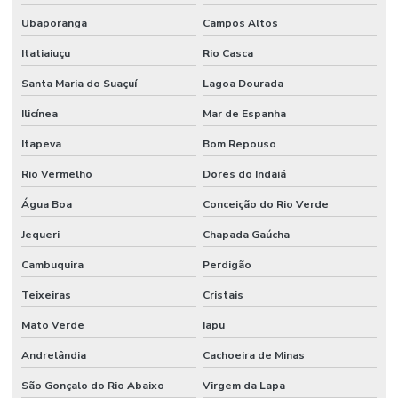
Ubaporanga
Campos Altos
Itatiaiuçu
Rio Casca
Santa Maria do Suaçuí
Lagoa Dourada
Ilicínea
Mar de Espanha
Itapeva
Bom Repouso
Rio Vermelho
Dores do Indaiá
Água Boa
Conceição do Rio Verde
Jequeri
Chapada Gaúcha
Cambuquira
Perdigão
Teixeiras
Cristais
Mato Verde
Iapu
Andrelândia
Cachoeira de Minas
São Gonçalo do Rio Abaixo
Virgem da Lapa