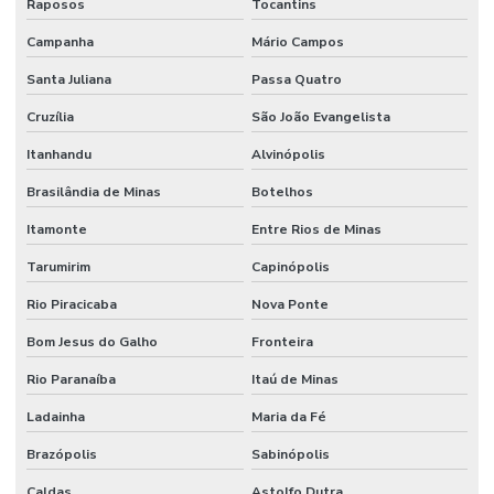
Raposos
Tocantins
Campanha
Mário Campos
Santa Juliana
Passa Quatro
Cruzília
São João Evangelista
Itanhandu
Alvinópolis
Brasilândia de Minas
Botelhos
Itamonte
Entre Rios de Minas
Tarumirim
Capinópolis
Rio Piracicaba
Nova Ponte
Bom Jesus do Galho
Fronteira
Rio Paranaíba
Itaú de Minas
Ladainha
Maria da Fé
Brazópolis
Sabinópolis
Caldas
Astolfo Dutra