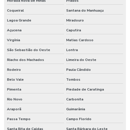
Morada Nova de Minas
Prados
Coqueiral
Santana do Manhuaçu
Lagoa Grande
Miradouro
Açucena
Caputira
Virgínia
Matias Cardoso
São Sebastião do Oeste
Lontra
Riacho dos Machados
Limeira do Oeste
Rodeiro
Paula Cândido
Belo Vale
Tombos
Pimenta
Piedade de Caratinga
Rio Novo
Carbonita
Araporã
Guimarânia
Passa Tempo
Campo Florido
Santa Rita de Caldas
Santa Bárbara do Leste