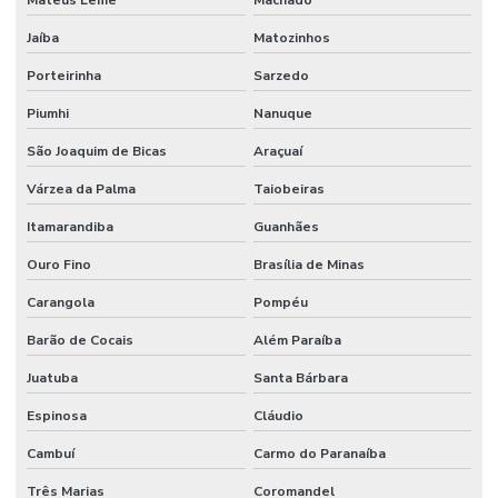
Mateus Leme
Machado
Jaíba
Matozinhos
Porteirinha
Sarzedo
Piumhi
Nanuque
São Joaquim de Bicas
Araçuaí
Várzea da Palma
Taiobeiras
Itamarandiba
Guanhães
Ouro Fino
Brasília de Minas
Carangola
Pompéu
Barão de Cocais
Além Paraíba
Juatuba
Santa Bárbara
Espinosa
Cláudio
Cambuí
Carmo do Paranaíba
Três Marias
Coromandel