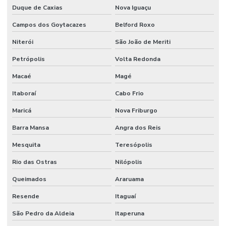
Duque de Caxias
Nova Iguaçu
Campos dos Goytacazes
Belford Roxo
Niterói
São João de Meriti
Petrópolis
Volta Redonda
Macaé
Magé
Itaboraí
Cabo Frio
Maricá
Nova Friburgo
Barra Mansa
Angra dos Reis
Mesquita
Teresópolis
Rio das Ostras
Nilópolis
Queimados
Araruama
Resende
Itaguaí
São Pedro da Aldeia
Itaperuna