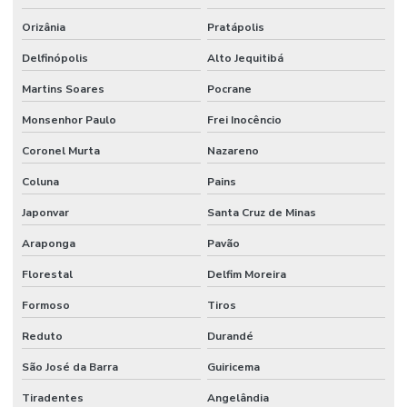
Orizânia
Pratápolis
Delfinópolis
Alto Jequitibá
Martins Soares
Pocrane
Monsenhor Paulo
Frei Inocêncio
Coronel Murta
Nazareno
Coluna
Pains
Japonvar
Santa Cruz de Minas
Araponga
Pavão
Florestal
Delfim Moreira
Formoso
Tiros
Reduto
Durandé
São José da Barra
Guiricema
Tiradentes
Angelândia