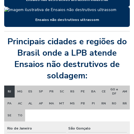
Ensaios não destrutivos ultrassom
Principais cidades e regiões do
Brasil onde a LPB atende
Ensaios não destrutivos de
soldagem:
GO e
RJ
MG
ES
SP
PR
SC
RS
PE
BA
CE
AM
DF
PA
AC
AL
AP
MA
MT
MS
PB
PI
RN
RO
RR
SE
TO
Rio de Janeiro
São Gonçalo