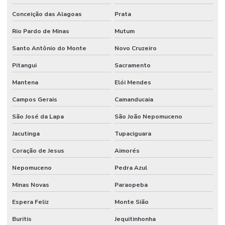
Conceição das Alagoas
Prata
Rio Pardo de Minas
Mutum
Santo Antônio do Monte
Novo Cruzeiro
Pitangui
Sacramento
Mantena
Elói Mendes
Campos Gerais
Camanducaia
São José da Lapa
São João Nepomuceno
Jacutinga
Tupaciguara
Coração de Jesus
Aimorés
Nepomuceno
Pedra Azul
Minas Novas
Paraopeba
Espera Feliz
Monte Sião
Buritis
Jequitinhonha