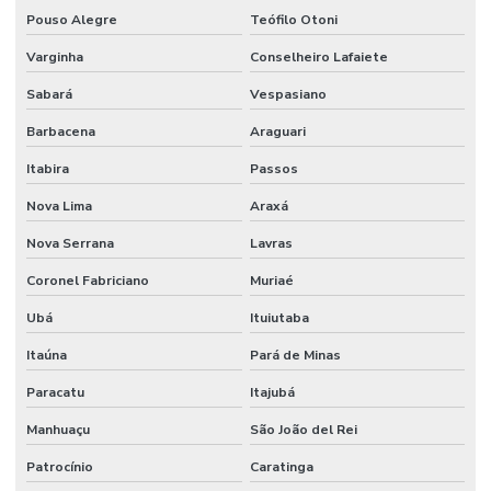
Pouso Alegre
Teófilo Otoni
Varginha
Conselheiro Lafaiete
Sabará
Vespasiano
Barbacena
Araguari
Itabira
Passos
Nova Lima
Araxá
Nova Serrana
Lavras
Coronel Fabriciano
Muriaé
Ubá
Ituiutaba
Itaúna
Pará de Minas
Paracatu
Itajubá
Manhuaçu
São João del Rei
Patrocínio
Caratinga