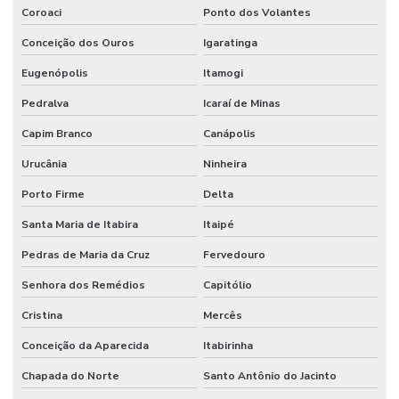
Coroaci
Ponto dos Volantes
Conceição dos Ouros
Igaratinga
Eugenópolis
Itamogi
Pedralva
Icaraí de Minas
Capim Branco
Canápolis
Urucânia
Ninheira
Porto Firme
Delta
Santa Maria de Itabira
Itaipé
Pedras de Maria da Cruz
Fervedouro
Senhora dos Remédios
Capitólio
Cristina
Mercês
Conceição da Aparecida
Itabirinha
Chapada do Norte
Santo Antônio do Jacinto