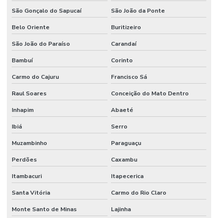
São Gonçalo do Sapucaí
São João da Ponte
Belo Oriente
Buritizeiro
São João do Paraíso
Carandaí
Bambuí
Corinto
Carmo do Cajuru
Francisco Sá
Raul Soares
Conceição do Mato Dentro
Inhapim
Abaeté
Ibiá
Serro
Muzambinho
Paraguaçu
Perdões
Caxambu
Itambacuri
Itapecerica
Santa Vitória
Carmo do Rio Claro
Monte Santo de Minas
Lajinha