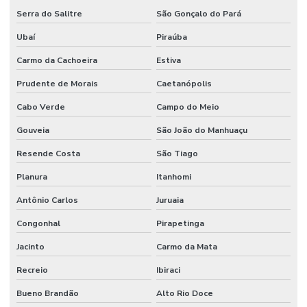
Serra do Salitre
São Gonçalo do Pará
Ubaí
Piraúba
Carmo da Cachoeira
Estiva
Prudente de Morais
Caetanópolis
Cabo Verde
Campo do Meio
Gouveia
São João do Manhuaçu
Resende Costa
São Tiago
Planura
Itanhomi
Antônio Carlos
Juruaia
Congonhal
Pirapetinga
Jacinto
Carmo da Mata
Recreio
Ibiraci
Bueno Brandão
Alto Rio Doce