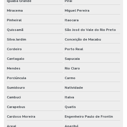
Iguaba Grande
Piraí
Miracema
Miguel Pereira
Pinheiral
Itaocara
Quissamã
São José do Vale do Rio Preto
Silva Jardim
Conceição de Macabu
Cordeiro
Porto Real
Cantagalo
Sapucaia
Mendes
Rio Claro
Porciúncula
Carmo
Sumidouro
Natividade
Cambuci
Italva
Carapebus
Quatis
Cardoso Moreira
Engenheiro Paulo de Frontin
Areal
Aperibé