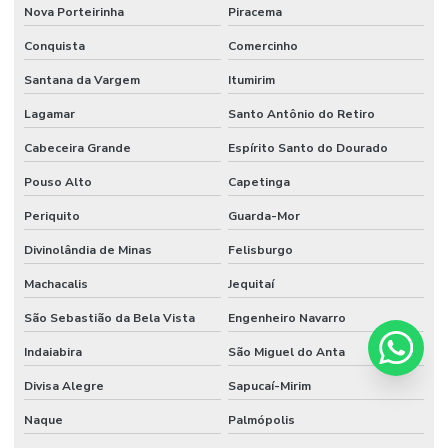
Nova Porteirinha
Piracema
Conquista
Comercinho
Santana da Vargem
Itumirim
Lagamar
Santo Antônio do Retiro
Cabeceira Grande
Espírito Santo do Dourado
Pouso Alto
Capetinga
Periquito
Guarda-Mor
Divinolândia de Minas
Felisburgo
Machacalis
Jequitaí
São Sebastião da Bela Vista
Engenheiro Navarro
Indaiabira
São Miguel do Anta
Divisa Alegre
Sapucaí-Mirim
Naque
Palmópolis