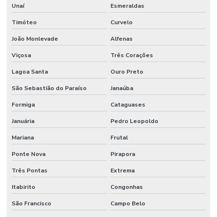
Unaí
Esmeraldas
Timóteo
Curvelo
João Monlevade
Alfenas
Viçosa
Três Corações
Lagoa Santa
Ouro Preto
São Sebastião do Paraíso
Janaúba
Formiga
Cataguases
Januária
Pedro Leopoldo
Mariana
Frutal
Ponte Nova
Pirapora
Três Pontas
Extrema
Itabirito
Congonhas
São Francisco
Campo Belo