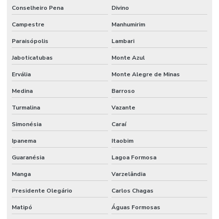
Conselheiro Pena
Divino
Campestre
Manhumirim
Paraisópolis
Lambari
Jaboticatubas
Monte Azul
Ervália
Monte Alegre de Minas
Medina
Barroso
Turmalina
Vazante
Simonésia
Caraí
Ipanema
Itaobim
Guaranésia
Lagoa Formosa
Manga
Varzelândia
Presidente Olegário
Carlos Chagas
Matipó
Águas Formosas