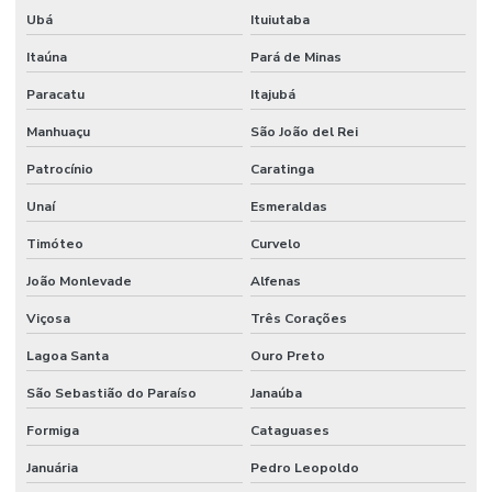
Ubá
Ituiutaba
Itaúna
Pará de Minas
Paracatu
Itajubá
Manhuaçu
São João del Rei
Patrocínio
Caratinga
Unaí
Esmeraldas
Timóteo
Curvelo
João Monlevade
Alfenas
Viçosa
Três Corações
Lagoa Santa
Ouro Preto
São Sebastião do Paraíso
Janaúba
Formiga
Cataguases
Januária
Pedro Leopoldo