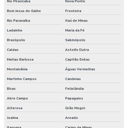
Rio Piracicaba
Nova Ponte
Bom Jesus do Galho
Fronteira
Rio Paranaíba
Itaú de Minas
Ladainha
Maria da Fé
Brazópolis
Sabinópolis
Caldas
Astolfo Dutra
Matias Barbosa
Capitão Enéas
Montalvânia
Águas Vermelhas
Martinho Campos
Candeias
Bicas
Felixlândia
Abre Campo
Papagaios
Alterosa
Grão Mogol
Joaíma
Areado
Itaguara
Carmo de Minas