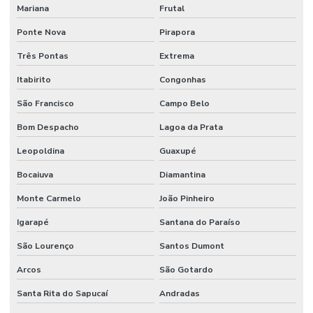
Mariana
Frutal
Ponte Nova
Pirapora
Três Pontas
Extrema
Itabirito
Congonhas
São Francisco
Campo Belo
Bom Despacho
Lagoa da Prata
Leopoldina
Guaxupé
Bocaiuva
Diamantina
Monte Carmelo
João Pinheiro
Igarapé
Santana do Paraíso
São Lourenço
Santos Dumont
Arcos
São Gotardo
Santa Rita do Sapucaí
Andradas