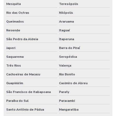
Mesquita
Teresópolis
Rio das Ostras
Nilópolis
Queimados
Araruama
Resende
Itaguaí
São Pedro da Aldeia
Itaperuna
Japeri
Barra do Piraí
Saquarema
Seropédica
Três Rios
Valença
Cachoeiras de Macacu
Rio Bonito
Guapimirim
Casimiro de Abreu
São Francisco de Itabapoana
Paraty
Paraíba do Sul
Paracambi
Santo Antônio de Pádua
Mangaratiba