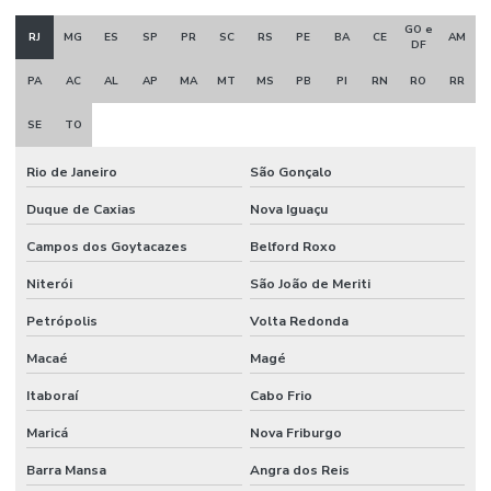
GO e
RJ
MG
ES
SP
PR
SC
RS
PE
BA
CE
AM
DF
PA
AC
AL
AP
MA
MT
MS
PB
PI
RN
RO
RR
SE
TO
Rio de Janeiro
São Gonçalo
Duque de Caxias
Nova Iguaçu
Campos dos Goytacazes
Belford Roxo
Niterói
São João de Meriti
Petrópolis
Volta Redonda
Macaé
Magé
Itaboraí
Cabo Frio
Maricá
Nova Friburgo
Barra Mansa
Angra dos Reis