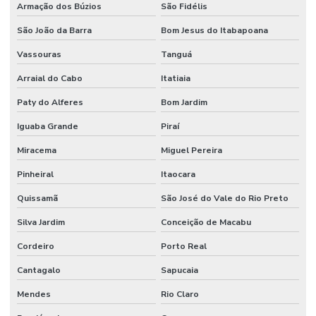
Armação dos Búzios
São Fidélis
São João da Barra
Bom Jesus do Itabapoana
Vassouras
Tanguá
Arraial do Cabo
Itatiaia
Paty do Alferes
Bom Jardim
Iguaba Grande
Piraí
Miracema
Miguel Pereira
Pinheiral
Itaocara
Quissamã
São José do Vale do Rio Preto
Silva Jardim
Conceição de Macabu
Cordeiro
Porto Real
Cantagalo
Sapucaia
Mendes
Rio Claro