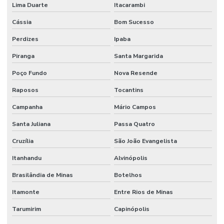
Lima Duarte
Itacarambi
Cássia
Bom Sucesso
Perdizes
Ipaba
Piranga
Santa Margarida
Poço Fundo
Nova Resende
Raposos
Tocantins
Campanha
Mário Campos
Santa Juliana
Passa Quatro
Cruzília
São João Evangelista
Itanhandu
Alvinópolis
Brasilândia de Minas
Botelhos
Itamonte
Entre Rios de Minas
Tarumirim
Capinópolis