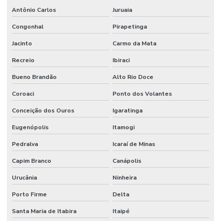
Antônio Carlos
Juruaia
Congonhal
Pirapetinga
Jacinto
Carmo da Mata
Recreio
Ibiraci
Bueno Brandão
Alto Rio Doce
Coroaci
Ponto dos Volantes
Conceição dos Ouros
Igaratinga
Eugenópolis
Itamogi
Pedralva
Icaraí de Minas
Capim Branco
Canápolis
Urucânia
Ninheira
Porto Firme
Delta
Santa Maria de Itabira
Itaipé