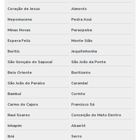
Coração de Jesus
Aimorés
Nepomuceno
Pedra Azul
Minas Novas
Paraopeba
Espera Feliz
Monte Sião
Buritis
Jequitinhonha
São Gonçalo do Sapucaí
São João da Ponte
Belo Oriente
Buritizeiro
São João do Paraíso
Carandaí
Bambuí
Corinto
Carmo do Cajuru
Francisco Sá
Raul Soares
Conceição do Mato Dentro
Inhapim
Abaeté
Ibiá
Serro