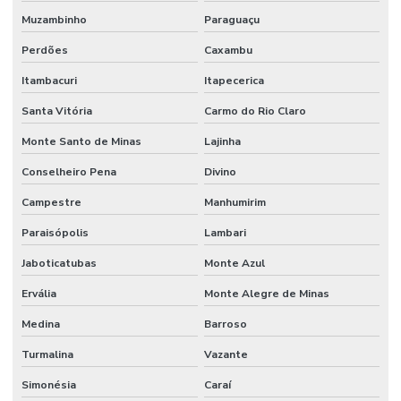
Muzambinho
Paraguaçu
Perdões
Caxambu
Itambacuri
Itapecerica
Santa Vitória
Carmo do Rio Claro
Monte Santo de Minas
Lajinha
Conselheiro Pena
Divino
Campestre
Manhumirim
Paraisópolis
Lambari
Jaboticatubas
Monte Azul
Ervália
Monte Alegre de Minas
Medina
Barroso
Turmalina
Vazante
Simonésia
Caraí