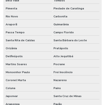
Belo Vale
Tombos
Pimenta
Piedade de Caratinga
Rio Novo
Carbonita
Araporã
Guimarânia
Passa Tempo
Campo Florido
Santa Rita de Caldas
Santa Bárbara do Leste
Orizânia
Pratápolis
Delfinópolis
Alto Jequitibá
Martins Soares
Pocrane
Monsenhor Paulo
Frei Inocêncio
Coronel Murta
Nazareno
Coluna
Pains
Japonvar
Santa Cruz de Minas
Araponga
Pavão