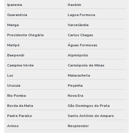
Ipanema
Itaobim
Guaranésia
Lagoa Formosa
Manga
Varzelândia
Presidente Olegário
Carlos Chagas
Matipó
Águas Formosas
Baependi
Alpinópolis
Campina Verde
Carmópolis de Minas
Luz
Malacacheta
Urucuia
Peçanha
Rio Pomba
Nova Era
Borda da Mata
São Domingos do Prata
Padre Paraíso
Santo Antônio do Amparo
Arinos
Resplendor