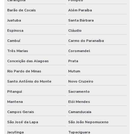
Carangola
Pompéu
Barão de Cocais
Além Paraíba
Juatuba
Santa Bárbara
Espinosa
Cláudio
Cambuí
Carmo do Paranaíba
Três Marias
Coromandel
Conceição das Alagoas
Prata
Rio Pardo de Minas
Mutum
Santo Antônio do Monte
Novo Cruzeiro
Pitangui
Sacramento
Mantena
Elói Mendes
Campos Gerais
Camanducaia
São José da Lapa
São João Nepomuceno
Jacutinga
Tupaciguara