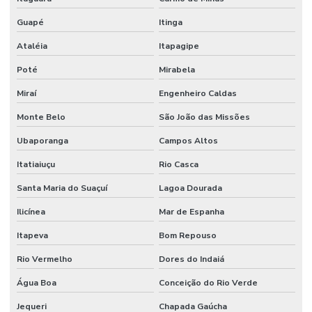
Guapé
Itinga
Ataléia
Itapagipe
Poté
Mirabela
Miraí
Engenheiro Caldas
Monte Belo
São João das Missões
Ubaporanga
Campos Altos
Itatiaiuçu
Rio Casca
Santa Maria do Suaçuí
Lagoa Dourada
Ilicínea
Mar de Espanha
Itapeva
Bom Repouso
Rio Vermelho
Dores do Indaiá
Água Boa
Conceição do Rio Verde
Jequeri
Chapada Gaúcha