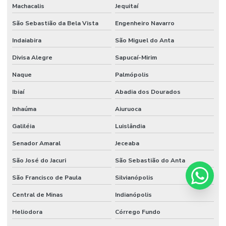
Machacalis
Jequitaí
São Sebastião da Bela Vista
Engenheiro Navarro
Indaiabira
São Miguel do Anta
Divisa Alegre
Sapucaí-Mirim
Naque
Palmópolis
Ibiaí
Abadia dos Dourados
Inhaúma
Aiuruoca
Galiléia
Luislândia
Senador Amaral
Jeceaba
São José do Jacuri
São Sebastião do Anta
São Francisco de Paula
Silvianópolis
Central de Minas
Indianópolis
Heliodora
Córrego Fundo