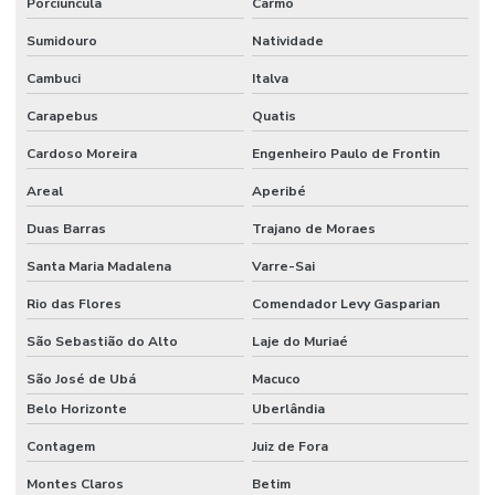
Porciúncula
Carmo
Sumidouro
Natividade
Cambuci
Italva
Carapebus
Quatis
Cardoso Moreira
Engenheiro Paulo de Frontin
Areal
Aperibé
Duas Barras
Trajano de Moraes
Santa Maria Madalena
Varre-Sai
Rio das Flores
Comendador Levy Gasparian
São Sebastião do Alto
Laje do Muriaé
São José de Ubá
Macuco
Belo Horizonte
Uberlândia
Contagem
Juiz de Fora
Montes Claros
Betim