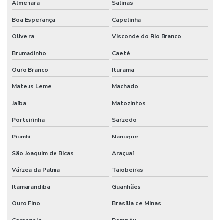
Almenara
Salinas
Boa Esperança
Capelinha
Oliveira
Visconde do Rio Branco
Brumadinho
Caeté
Ouro Branco
Iturama
Mateus Leme
Machado
Jaíba
Matozinhos
Porteirinha
Sarzedo
Piumhi
Nanuque
São Joaquim de Bicas
Araçuaí
Várzea da Palma
Taiobeiras
Itamarandiba
Guanhães
Ouro Fino
Brasília de Minas