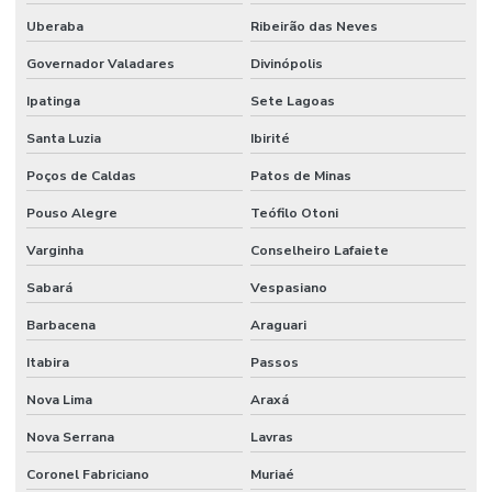
Uberaba
Ribeirão das Neves
Governador Valadares
Divinópolis
Ipatinga
Sete Lagoas
Santa Luzia
Ibirité
Poços de Caldas
Patos de Minas
Pouso Alegre
Teófilo Otoni
Varginha
Conselheiro Lafaiete
Sabará
Vespasiano
Barbacena
Araguari
Itabira
Passos
Nova Lima
Araxá
Nova Serrana
Lavras
Coronel Fabriciano
Muriaé