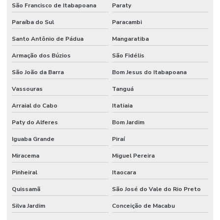
São Francisco de Itabapoana
Paraty
Paraíba do Sul
Paracambi
Santo Antônio de Pádua
Mangaratiba
Armação dos Búzios
São Fidélis
São João da Barra
Bom Jesus do Itabapoana
Vassouras
Tanguá
Arraial do Cabo
Itatiaia
Paty do Alferes
Bom Jardim
Iguaba Grande
Piraí
Miracema
Miguel Pereira
Pinheiral
Itaocara
Quissamã
São José do Vale do Rio Preto
Silva Jardim
Conceição de Macabu