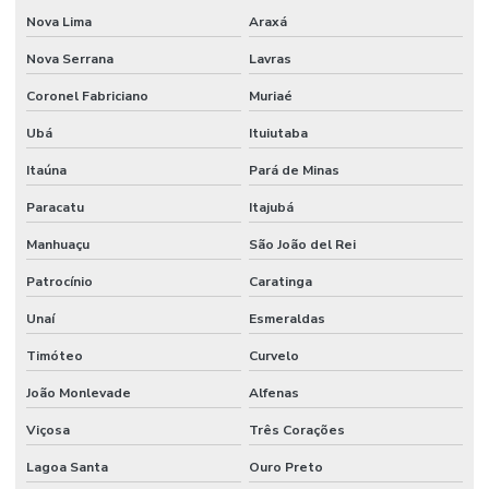
Nova Lima
Araxá
Nova Serrana
Lavras
Coronel Fabriciano
Muriaé
Ubá
Ituiutaba
Itaúna
Pará de Minas
Paracatu
Itajubá
Manhuaçu
São João del Rei
Patrocínio
Caratinga
Unaí
Esmeraldas
Timóteo
Curvelo
João Monlevade
Alfenas
Viçosa
Três Corações
Lagoa Santa
Ouro Preto