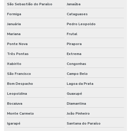
São Sebastião do Paraíso
Janaúba
Formiga
Cataguases
Januária
Pedro Leopoldo
Mariana
Frutal
Ponte Nova
Pirapora
Três Pontas
Extrema
Itabirito
Congonhas
São Francisco
Campo Belo
Bom Despacho
Lagoa da Prata
Leopoldina
Guaxupé
Bocaiuva
Diamantina
Monte Carmelo
João Pinheiro
Igarapé
Santana do Paraíso