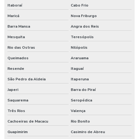
Itaboraí
Cabo Frio
Maricá
Nova Friburgo
Barra Mansa
Angra dos Reis
Mesquita
Teresópolis
Rio das Ostras
Nilópolis
Queimados
Araruama
Resende
Itaguaí
São Pedro da Aldeia
Itaperuna
Japeri
Barra do Piraí
Saquarema
Seropédica
Três Rios
Valença
Cachoeiras de Macacu
Rio Bonito
Guapimirim
Casimiro de Abreu