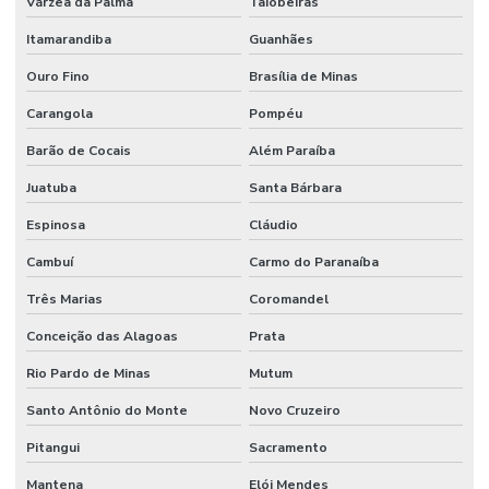
Várzea da Palma
Taiobeiras
Itamarandiba
Guanhães
Ouro Fino
Brasília de Minas
Carangola
Pompéu
Barão de Cocais
Além Paraíba
Juatuba
Santa Bárbara
Espinosa
Cláudio
Cambuí
Carmo do Paranaíba
Três Marias
Coromandel
Conceição das Alagoas
Prata
Rio Pardo de Minas
Mutum
Santo Antônio do Monte
Novo Cruzeiro
Pitangui
Sacramento
Mantena
Elói Mendes