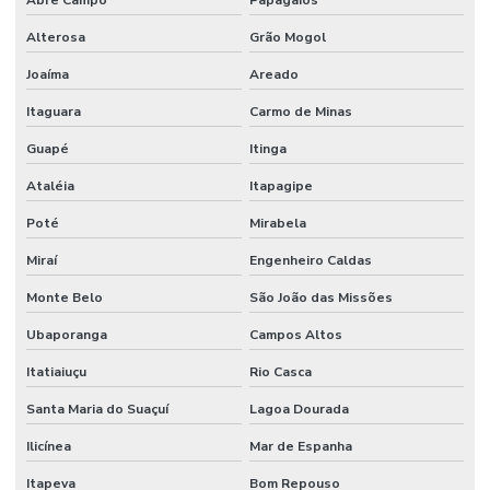
Abre Campo
Papagaios
Alterosa
Grão Mogol
Joaíma
Areado
Itaguara
Carmo de Minas
Guapé
Itinga
Ataléia
Itapagipe
Poté
Mirabela
Miraí
Engenheiro Caldas
Monte Belo
São João das Missões
Ubaporanga
Campos Altos
Itatiaiuçu
Rio Casca
Santa Maria do Suaçuí
Lagoa Dourada
Ilicínea
Mar de Espanha
Itapeva
Bom Repouso