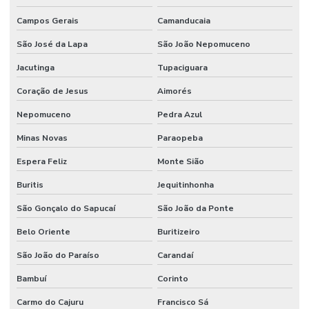
Campos Gerais
Camanducaia
São José da Lapa
São João Nepomuceno
Jacutinga
Tupaciguara
Coração de Jesus
Aimorés
Nepomuceno
Pedra Azul
Minas Novas
Paraopeba
Espera Feliz
Monte Sião
Buritis
Jequitinhonha
São Gonçalo do Sapucaí
São João da Ponte
Belo Oriente
Buritizeiro
São João do Paraíso
Carandaí
Bambuí
Corinto
Carmo do Cajuru
Francisco Sá