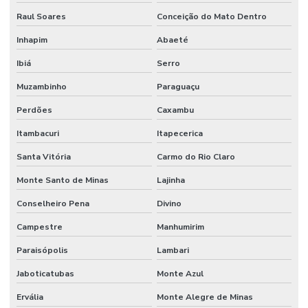
Raul Soares
Conceição do Mato Dentro
Inhapim
Abaeté
Ibiá
Serro
Muzambinho
Paraguaçu
Perdões
Caxambu
Itambacuri
Itapecerica
Santa Vitória
Carmo do Rio Claro
Monte Santo de Minas
Lajinha
Conselheiro Pena
Divino
Campestre
Manhumirim
Paraisópolis
Lambari
Jaboticatubas
Monte Azul
Ervália
Monte Alegre de Minas