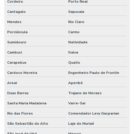
Cordeiro
Porto Real
Cantagalo
Sapucaia
Mendes
Rio Claro
Porciúncula
Carmo
Sumidouro
Natividade
Cambuci
Italva
Carapebus
Quatis
Cardoso Moreira
Engenheiro Paulo de Frontin
Areal
Aperibé
Duas Barras
Trajano de Moraes
Santa Maria Madalena
Varre-Sai
Rio das Flores
Comendador Levy Gasparian
São Sebastião do Alto
Laje do Muriaé
São José de Ubá
Macuco