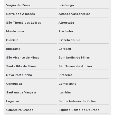
Varjão de Minas
Luisburgo
Serra dos Aimorés
Alfredo Vasconcelos
São Thomé das Letras
Alpercata
Montezuma
Riachinho
Dionísio
Estrela do Sul
Iguatama
Careaçu
São Vicente de Minas
Bom Jardim de Minas
Santa Rita de Minas
São Tomás de Aquino
Nova Porteirinha
Piracema
Conquista
Comercinho
Santana da Vargem
Itumirim
Lagamar
Santo Antônio do Retiro
Cabeceira Grande
Espírito Santo do Dourado