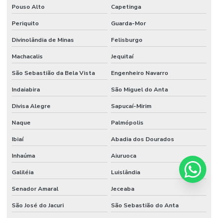
Pouso Alto
Capetinga
Periquito
Guarda-Mor
Divinolândia de Minas
Felisburgo
Machacalis
Jequitaí
São Sebastião da Bela Vista
Engenheiro Navarro
Indaiabira
São Miguel do Anta
Divisa Alegre
Sapucaí-Mirim
Naque
Palmópolis
Ibiaí
Abadia dos Dourados
Inhaúma
Aiuruoca
Galiléia
Luislândia
Senador Amaral
Jeceaba
São José do Jacuri
São Sebastião do Anta