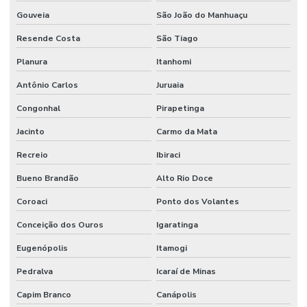
Gouveia
São João do Manhuaçu
Resende Costa
São Tiago
Planura
Itanhomi
Antônio Carlos
Juruaia
Congonhal
Pirapetinga
Jacinto
Carmo da Mata
Recreio
Ibiraci
Bueno Brandão
Alto Rio Doce
Coroaci
Ponto dos Volantes
Conceição dos Ouros
Igaratinga
Eugenópolis
Itamogi
Pedralva
Icaraí de Minas
Capim Branco
Canápolis