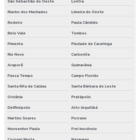
São Sebastião do Oeste
Lontra
Riacho dos Machados
Limeira do Oeste
Rodeiro
Paula Cândido
Belo Vale
Tombos
Pimenta
Piedade de Caratinga
Rio Novo
Carbonita
Araporã
Guimarânia
Passa Tempo
Campo Florido
Santa Rita de Caldas
Santa Bárbara do Leste
Orizânia
Pratápolis
Delfinópolis
Alto Jequitibá
Martins Soares
Pocrane
Monsenhor Paulo
Frei Inocêncio
Coronel Murta
Nazareno