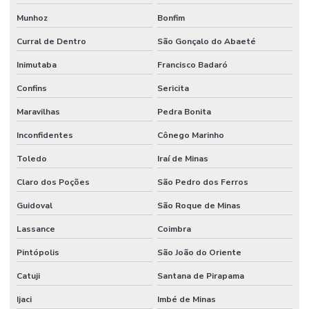
Munhoz
Bonfim
Curral de Dentro
São Gonçalo do Abaeté
Inimutaba
Francisco Badaró
Confins
Sericita
Maravilhas
Pedra Bonita
Inconfidentes
Cônego Marinho
Toledo
Iraí de Minas
Claro dos Poções
São Pedro dos Ferros
Guidoval
São Roque de Minas
Lassance
Coimbra
Pintópolis
São João do Oriente
Catuji
Santana de Pirapama
Ijaci
Imbé de Minas