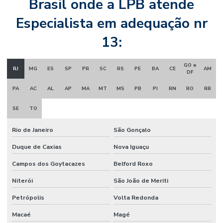
Brasil onde a LPB atende
Especialista em adequação nr
13:
GO e
RJ
MG
ES
SP
PR
SC
RS
PE
BA
CE
AM
DF
PA
AC
AL
AP
MA
MT
MS
PB
PI
RN
RO
RR
SE
TO
Rio de Janeiro
São Gonçalo
Duque de Caxias
Nova Iguaçu
Campos dos Goytacazes
Belford Roxo
Niterói
São João de Meriti
Petrópolis
Volta Redonda
Macaé
Magé