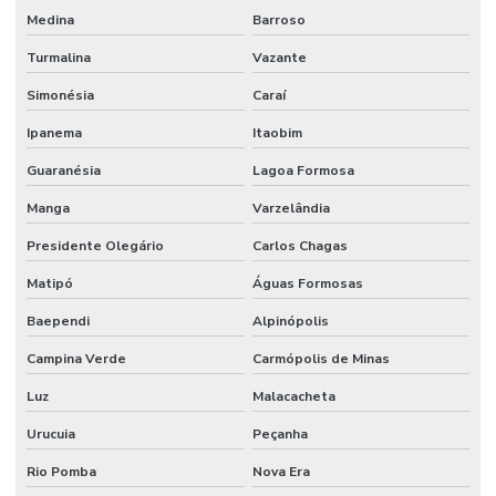
Medina
Barroso
Turmalina
Vazante
Simonésia
Caraí
Ipanema
Itaobim
Guaranésia
Lagoa Formosa
Manga
Varzelândia
Presidente Olegário
Carlos Chagas
Matipó
Águas Formosas
Baependi
Alpinópolis
Campina Verde
Carmópolis de Minas
Luz
Malacacheta
Urucuia
Peçanha
Rio Pomba
Nova Era